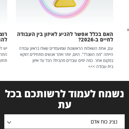
שהיא
האם בכלל אפשר להגיע לאיזון בין העבודה
רוצ
לחיים ב-2026?
להת
עם, אחת השאלות הראשונות שמועמדים שאלו בראיון עבודה
יש לכ
הייתה "מה השכר?". היום, יותר ויותר אנשים מתחילים דווקא
התחל
במקום אחר. כמה ימים עובדים מהבית? הכל על איזון
תחשפ
בית-עבודה >>>
נשמח לעמוד לרשותכם בכל
עת
נציג כוח אדם