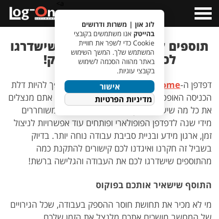
a>
Open
Menu
לוג און | משרות ודרושים
בהייטק
אנו משתמשים בקובצי
תוספים לדפדפן ה-Chrome שישדרגו
Cookie כדי לשפר את חוויית
המשתמש שלך. המשך השימוש
לכם את העבודה בהייטק!
באתר מהווה הסכמה לשימוש
בקובצי עוגיות.
דפדפן ה-
Chrome
של
Google
כבר מזמן הפך להיות דלת
אישור
הכניסה האופטימלי לרשת האינטרנט. אך האם אתם מנצלים
מדיניות הפרטיות
את כל מה שיש לדפדפן להציע? אלפי תוספים משוחררים
מידי שנה לדפדפן הפופולארי ופותחים עוד אפשרויות לניצול
זמן, ארגון מידע ובניית סביבת עבודה נוחה יותר. בדיוק
בשביל זה חקרנו ואיגדנו לכם קישורים להתקנת כמה
מהתוספים שישדרגו לכם את העבודה והגלישה ברשת!
התוסף שישאיר אותכם בפוקוס
מי לא מכיר את תחושת חוסר ההספק בעבודה, שכל הגירויים
של המחשב מושכים אתכם מלנצל את הזמן שלכם