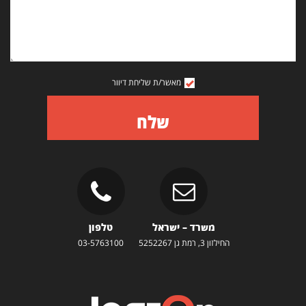
מאשר/ת שליחת דיוור
שלח
משרד – ישראל
טלפון
החילזון 3, רמת גן 5252267
03-5763100