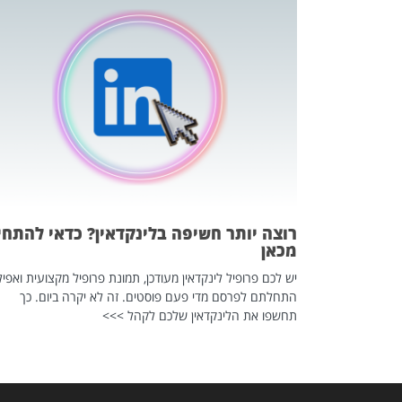
כה השקטה
 לדעת להשתמש בזה?
 ב-2026, זו כתבה שהיא בגדר
רוצה יותר חשיפה בלינקדאין? כדאי להתחי
מכאן
יש לכם פרופיל לינקדאין מעודכן, תמונת פרופיל מקצועית ואפיל
התחלתם לפרסם מדי פעם פוסטים. זה לא יקרה ביום. כך
תחשפו את הלינקדאין שלכם לקהל >>>