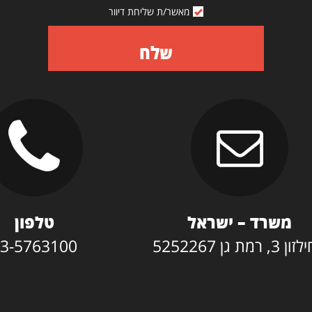
מאשר/ת שליחת דיוור
שלח
משרד – ישראל
טלפון
3, רמת גן 5252267
3-5763100