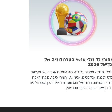
מחפשים עב
שכדאי לכם 
אז אם אתם מחפש
לשפר את הלינקדא
האנשים שכדאי ל
ורי כל גול: אנשי הטכנולוגיה של
יאל 2026
מונדיאל 2026 - מאחורי כל רגע כזה עומדים אלפי אנשי מקצוע:
מהנדסי תוכנה, אנליסטים, אנשי AI, מומחי סייבר, מומחי דאטה
דסי תשתיות. המונדיאל הוא תזכורת מצוינת לכך שטכנולוגיה
מזמן אינה מוגבלת לחברות הייטק.