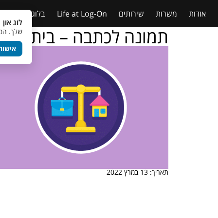
אודות
משרות
שירותים
Life at Log-On
בלוג
טבלאות
לוג און 
תמונה לכתבה – בית ועבו
שלך. המש
אישור
תאריך: 13 במרץ 2022