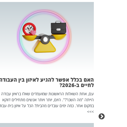
 המשחק
וא כלי שהופך
אז מה זה בדיוק
ים עליו? הכל
האם בכלל אפשר להגיע לאיזון בין העבודה
לחיים ב-2026?
עם, אחת השאלות הראשונות שמועמדים שאלו בראיון עבודה
הייתה "מה השכר?". היום, יותר ויותר אנשים מתחילים דווקא
במקום אחר. כמה ימים עובדים מהבית? הכל על איזון בית-עבוד
>>>