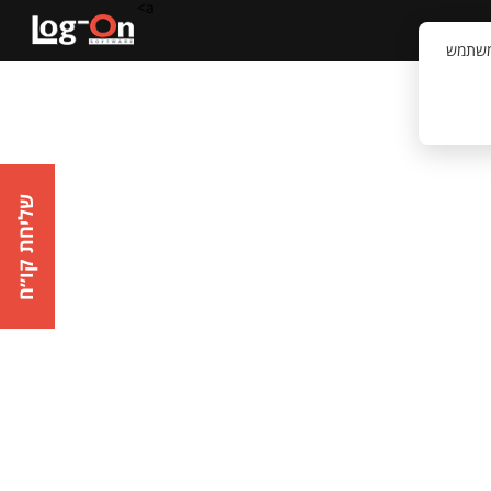
a>
קשר
וויית המשתמש
שליחת קו״ח