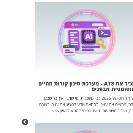
פוטרתם? כ
מה שנראה מצד א
וזו אולי הנקוד
מחוץ לארגון: פיטורים ב־2026 הם ל
להכיר את ATS - מערכת סינון קורות החיים
וטומטית מבפנים
תהליך הגיוס של 2026 בנוי משכבות. מי שמבין איך כל שכבה
דת, מתאים את עצמו בהתאם ויודע להציג את עצמו בצורה
ה, מגדיל משמעותית את הסיכוי להגיע לראיון >>>