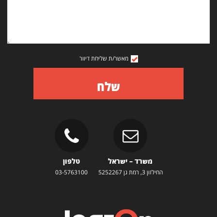
מאשר/ת שליחת דיוור
שלח
משרד – ישראל
טלפון
החילזון 3, רמת גן 5252267
03-5763100