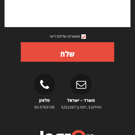
מאשר/ת שליחת דיוור
שלח
משרד – ישראל
טלפון
החילזון 3, רמת גן 5252267
03-5763100