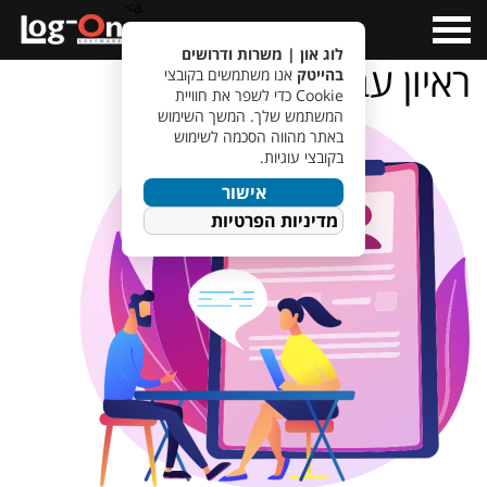
a>
Open
Menu
לוג און | משרות ודרושים
ראיון עבודה
בהייטק
אנו משתמשים בקובצי
Cookie כדי לשפר את חוויית
המשתמש שלך. המשך השימוש
באתר מהווה הסכמה לשימוש
בקובצי עוגיות.
אישור
מדיניות הפרטיות