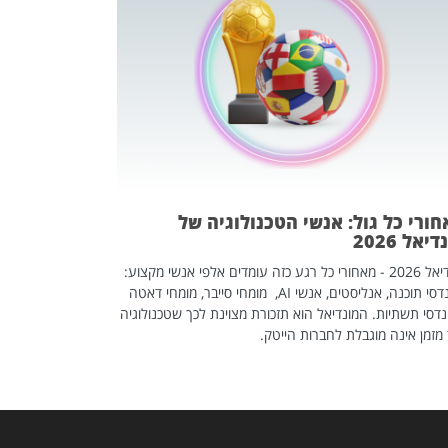
מחפשים עב
שכדאי לכם 
אז אם אתם מחפש
לשפר את הלינקדא
האנשים שכדאי ל
ורי כל גול: אנשי הטכנולוגיה של
יאל 2026
מונדיאל 2026 - מאחורי כל רגע כזה עומדים אלפי אנשי מקצוע:
מהנדסי תוכנה, אנליסטים, אנשי AI, מומחי סייבר, מומחי דאטה
דסי תשתיות. המונדיאל הוא תזכורת מצוינת לכך שטכנולוגיה
מזמן אינה מוגבלת לחברות הייטק.