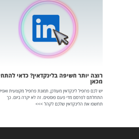
כה השקטה
 לדעת להשתמש בזה?
 ב-2026, זו כתבה שהיא בגדר
רוצה יותר חשיפה בלינקדאין? כדאי להתחי
מכאן
יש לכם פרופיל לינקדאין מעודכן, תמונת פרופיל מקצועית ואפיל
התחלתם לפרסם מדי פעם פוסטים. זה לא יקרה ביום. כך
תחשפו את הלינקדאין שלכם לקהל >>>