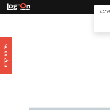
a>
קשר
וויית המשתמש
שליחת קו״ח