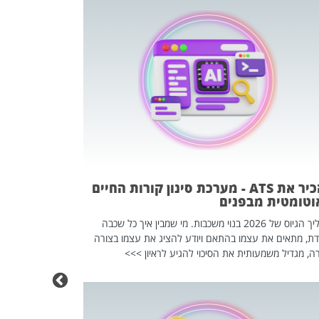
פוטרתם? כ
מה שנראה מצד א
וזו אולי הנקוד
מחוץ לארגון: פיטורים ב־2026 הם ל
להכיר את ATS - מערכת סינון קורות החיים
וטומטית מבפנים
תהליך הגיוס של 2026 בנוי משכבות. מי שמבין איך כל שכבה
דת, מתאים את עצמו בהתאם ויודע להציג את עצמו בצורה
ה, מגדיל משמעותית את הסיכוי להגיע לראיון >>>