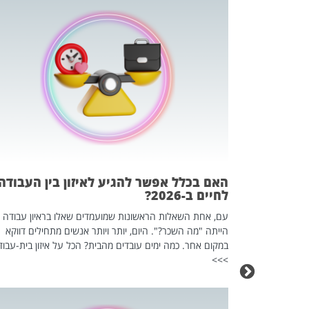
 המשחק
וא כלי שהופך
אז מה זה בדיוק
ים עליו? הכל
האם בכלל אפשר להגיע לאיזון בין העבודה
לחיים ב-2026?
עם, אחת השאלות הראשונות שמועמדים שאלו בראיון עבודה
הייתה "מה השכר?". היום, יותר ויותר אנשים מתחילים דווקא
במקום אחר. כמה ימים עובדים מהבית? הכל על איזון בית-עבוד
>>>