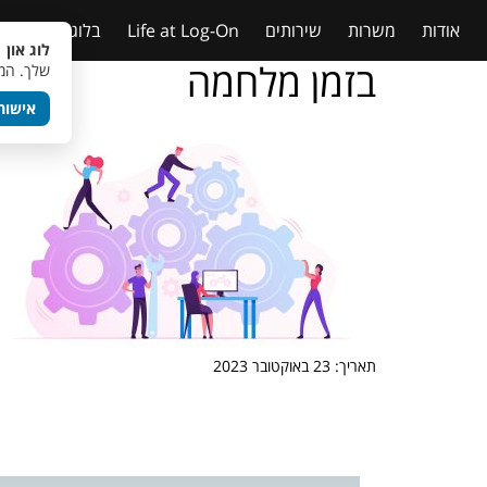
אודות
משרות
שירותים
Life at Log-On
בלוג
טבלאות
לוג און 
בזמן מלחמה
שלך. המש
אישור
תאריך: 23 באוקטובר 2023