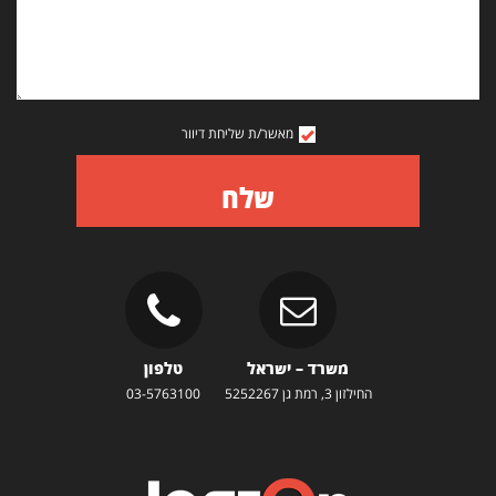
מאשר/ת שליחת דיוור
שלח
משרד – ישראל
טלפון
החילזון 3, רמת גן 5252267
03-5763100