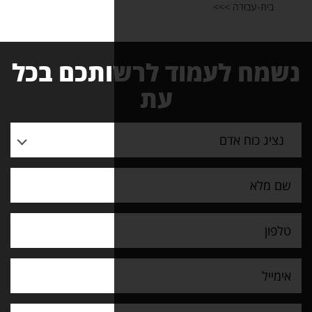
וד לרשותכם בכל
עת