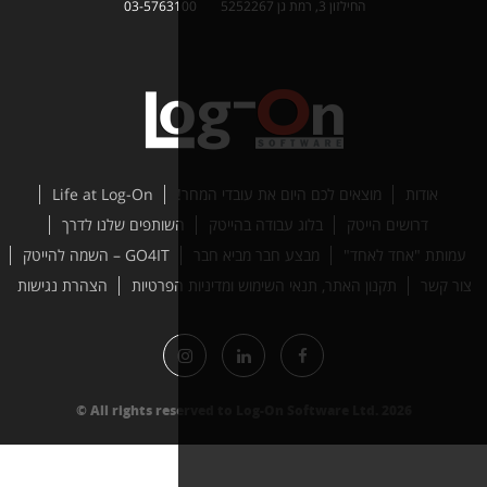
03-5763100
ם היום את עובדי המחר!
Life at Log-On
לוג עבודה בהייטק
השותפים שלנו לדרך
מבצע חבר מביא חבר
GO4IT – השמה להייטק
תנאי השימוש ומדיניות הפרטיות
הצהרת נגישות
All rights reserved to Log-On Softwa