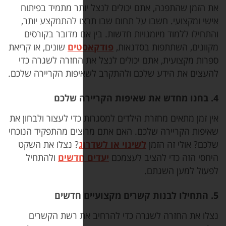
ם יכולים לנצל יותר מתמיד בפיתוח
 על תחום שבו תרצו להתמקצע יותר,
ויות חדשות. בין אם מדובר בקורסים
בסדנאות,
פודקאסטים
שונים, או קריאת
ם יכולים לנצל את החזרה לשגרה כדי
כם ולהתקרב לשאיפות הקריירה שלכם.
ת הילדים למסגרות כדי לעצור ולבחון את
כם. האם אתם מרוצים מהתפקיד הנוכחי
לשינוי או לשדרוג
? נצלו את השקט
יב לעצמכם
יעדים חדשים
ולהתחיל
.
רה כדי להרחיב את רשת הקשרים