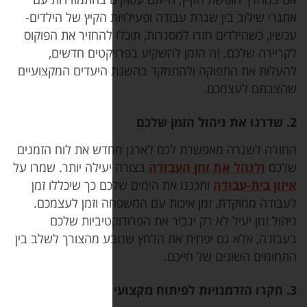
רת עבודה ופעילויות הקיץ של הילדים-
רו למסגרות, תוכלו להחזיר את הפוקוס
זמן להשקיע בפרויקטים חדשים,
 ולהתמקד בהשגת היעדים המקצועיים
רת לכם לארגן מחדש את לוח הזמנים
ן העבודה
בצורה יעילה יותר. שמרו על
כננו את הימים שלכם כך שיכללו זמן
ן איכות עם המשפחה וזמן לעצמכם.
ק יגביר את הפרודוקטיביות שלכם
חית את הלחץ שנובע מהצורך לשלב בין
 חייכם.