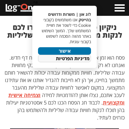
a>
Open
Menu
לוג און | משרות ודרושים
בהייטק
אנו משתמשים בקובצי
ניקיון פסח – 5 דרכים שיעזרו לכם
Cookie כדי לשפר את חוויית
המשתמש שלך. המשך השימוש
לנקות מחייכם חוויות עבודה שליליות
באתר מהווה הסכמה לשימוש
מהעבר
בקובצי עוגיות.
אישור
פסח הוא זמן אידיאלי לעשות סדר, לנקות ולפתוח דף חדש.
מדיניות הפרטיות
ואנחנו לא רק מתכוונים לנקי מחמץ, אלא גם לנקי מחוויות
עבודה שליליות. חוויות ממקומות עבודה יכולות להשאיר חותם
מתמשך בחיינו, אך הן לא חייבות להגדיר אותנו או את עתידנו
המקצועי. במקום לאפשר לחוויות עבודה שליליות מהעבר
לעכב אתכם, נצלו אותן להזדמנויות למידה
וצמיחה אישית
ומקצועית
. לכבוד חג הפסח הכנו לכם 5 אסטרטגיות יעילות
בהן תוכלו לנקות חוויות עבודה שליליות ולהשתמש בהן
כזרזים לעתיד.