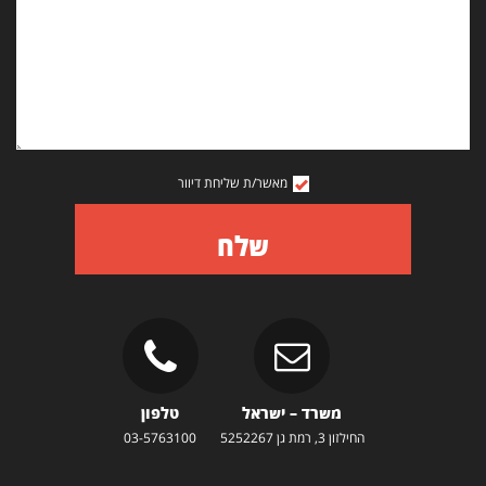
מאשר/ת שליחת דיוור
שלח
משרד – ישראל
טלפון
החילזון 3, רמת גן 5252267
03-5763100