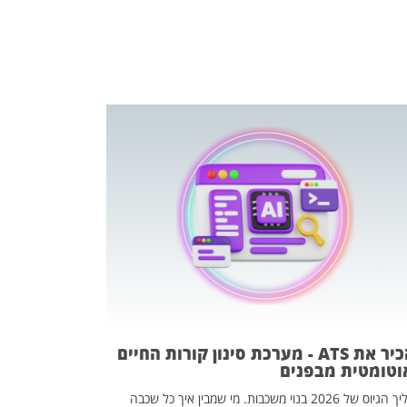
פוטרתם? כ
מה שנראה מצד א
וזו אולי הנקוד
מחוץ לארגון: פיטורים ב־2026 הם ל
להכיר את ATS - מערכת סינון קורות החיים
וטומטית מבפנים
תהליך הגיוס של 2026 בנוי משכבות. מי שמבין איך כל שכבה