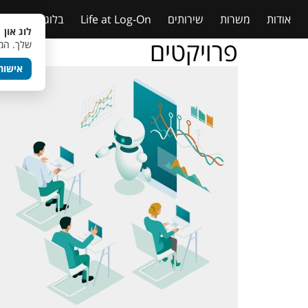
אודות
משרות
שירותים
Life at Log-On
בלוג
טבלאות
לוג און 
פרויקטים
שלך. המש
אישור