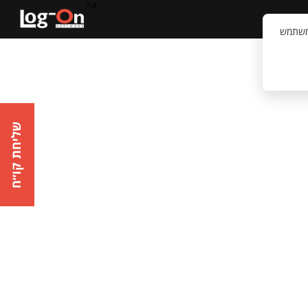
a>
קשר
וויית המשתמש
שליחת קו״ח