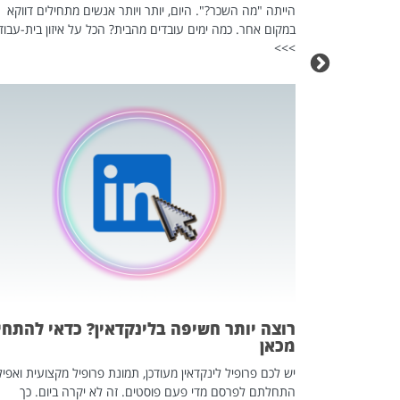
הייתה "מה השכר?". היום, יותר ויותר אנשים מתחילים דווקא
במקום אחר. כמה ימים עובדים מהבית? הכל על איזון בית-עבוד
>>>
כה השקטה
 לדעת להשתמש בזה?
 ב-2026, זו כתבה שהיא בגדר
רוצה יותר חשיפה בלינקדאין? כדאי להתחי
מכאן
יש לכם פרופיל לינקדאין מעודכן, תמונת פרופיל מקצועית ואפיל
התחלתם לפרסם מדי פעם פוסטים. זה לא יקרה ביום. כך