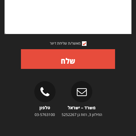
מאשר/ת שליחת דיוור
שלח
משרד – ישראל
טלפון
החילזון 3, רמת גן 5252267
03-5763100