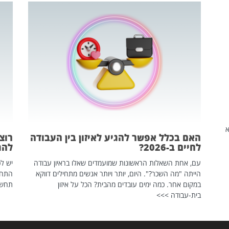
שהיא
האם בכלל אפשר להגיע לאיזון בין העבודה
רוצ
לחיים ב-2026?
להת
עם, אחת השאלות הראשונות שמועמדים שאלו בראיון עבודה
יש לכ
הייתה "מה השכר?". היום, יותר ויותר אנשים מתחילים דווקא
התחל
במקום אחר. כמה ימים עובדים מהבית? הכל על איזון
תחשפ
בית-עבודה >>>