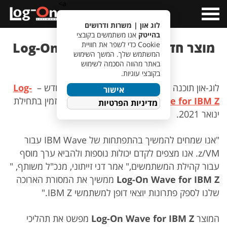
a>
Open
Menu
לוג און | משרות ודרושים
בהייטק
אנו משתמשים בקובצי
מוצר חדש ללוג-און תוכנה – Log-On
Cookie כדי לשפר את חוויית
המשתמש שלך. המשך השימוש
Wave for IBM Z
באתר מהווה הסכמה לשימוש
בקובצי עוגיות.
לוג-און תוכנה שמחה להכריז על השקת מוצר חדש –
Log-
אישור
On Wave for IBM Z
! המוצר מתוכנן להיות זמין בתחילת
מדיניות הפרטיות
ינואר 2021.
"אנו שמחים להמשיך בהתפתחות של IBM Wave עבור
z/VM. אנו מצפים לקדם יכולות נוספות ולהביא ערך מוסף
עבור קהילת המשתמשים," אמר דני זייתוני, מנכ"ל משותף, "
Log-On Wave for IBM Z
ממשיך את המסורת הארוכה
שלנו לספק פתרונות יוצאי דופן למשתמשי IBM Z."
המוצר
Log-On Wave for IBM Z
מפשט את תהליכי