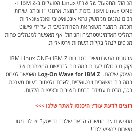
הניהול והתפעול של שרתי Linux הפועלים ב-IBM Z ו-
IBM Linux ONE. בזכות המוצר, ארגוני IT ונותני שירות
רבים נהנים מממשק גרפי אינטואיטיבי ופונקציונאליות
חכמה. המוצר משפר את הפרודוקטיביות על ידי פישוט
תהליכי האדמיניסטרציה והניהול ואף מאפשר למנהלים פחות
מנוסים לנהל בקלות תשתיות וירטואליות.
ארגונים המשתמשים בסביבות IBM Z ו-IBM Linux ONE
זקוקים ליכולת לענות במהירות לדרישות המשתנות של
העסק שלהם.
Log-On Wave for IBM Z
מאפשר לפרוס
במהירות משאבים וירטואליים, לאבחן ולפתור בעיות מערכת.
בכך, מבטיח עמידה ברמת השירות ובציפיות הלקוח.
רוצים לדעת עוד? היכנסו לאתר שלנו >>>
מחפשים את המשרה הבאה שלכם בהייטק? יש לנו מגוון
משרות להציע לכם!