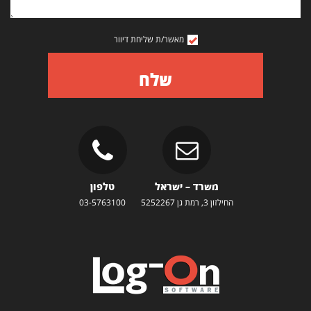
מאשר/ת שליחת דיוור
שלח
משרד – ישראל
טלפון
החילזון 3, רמת גן 5252267
03-5763100