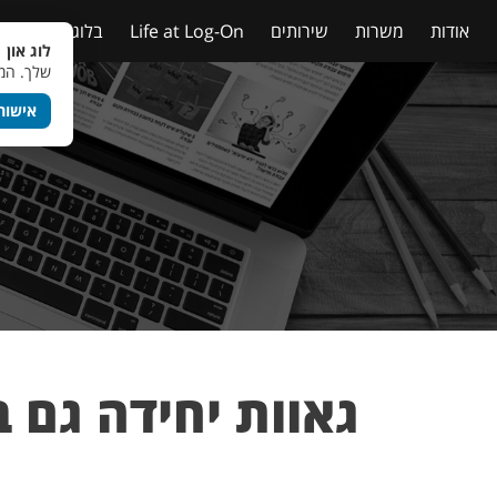
אודות
משרות
שירותים
Life at Log-On
בלוג
טבלאות
לוג און 
שלך. המש
אישור
גאוות יחידה גם 