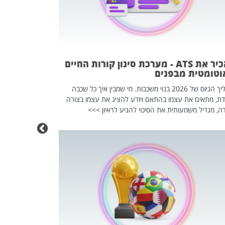
פוטרתם? כ
מה שנראה מצד א
וזו אולי הנקוד
מחוץ לארגון: פיטורים ב־2026 הם ל
להכיר את ATS - מערכת סינון קורות החיים
וטומטית מבפנים
תהליך הגיוס של 2026 בנוי משכבות. מי שמבין איך כל שכבה
דת, מתאים את עצמו בהתאם ויודע להציג את עצמו בצורה
ה, מגדיל משמעותית את הסיכוי להגיע לראיון >>>
מחפשים עב
שכדאי לכם 
אז אם אתם מחפש
לשפר את הלינקדא
האנשים שכדאי ל