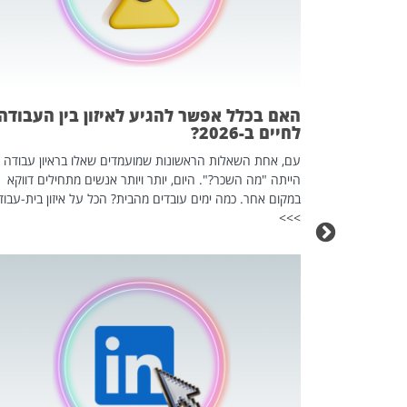
 המשחק
וא כלי שהופך
אז מה זה בדיוק
ים עליו? הכל
האם בכלל אפשר להגיע לאיזון בין העבודה
לחיים ב-2026?
עם, אחת השאלות הראשונות שמועמדים שאלו בראיון עבודה
הייתה "מה השכר?". היום, יותר ויותר אנשים מתחילים דווקא
במקום אחר. כמה ימים עובדים מהבית? הכל על איזון בית-עבוד
>>>
כה השקטה
 לדעת להשתמש בזה?
 ב-2026, זו כתבה שהיא בגדר