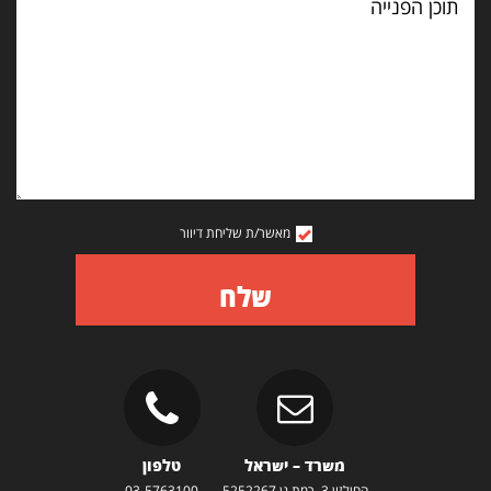
הפנייה
מאשר/ת שליחת דיוור
שלח
משרד – ישראל
טלפון
החילזון 3, רמת גן 5252267
03-5763100