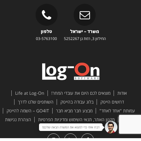
משרד – ישראל
טלפון
החילזון 3, רמת גן 5252267
03-5763100
אודות
מוצאים לכם היום את עובדי המחר!
Life at Log-On
דרושים הייטק
בלוג עבודה בהייטק
השותפים שלנו לדרך
עמותת "אחד לאחד"
מבצע חבר מביא חבר
GO4IT – השמה להייטק
צור קשר
תקנון האתר, תנאי השימוש ומדיניות הפרטיות
הצהרת נגישות
דברו איתי כדי למצוא את המשרה הבאה שלכם!