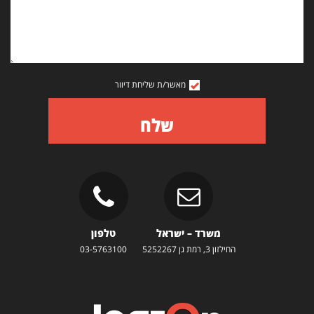
מאשר/ת שליחת דיוור
שלח
משרד – ישראל
טלפון
החילזון 3, רמת גן 5252267
03-5763100