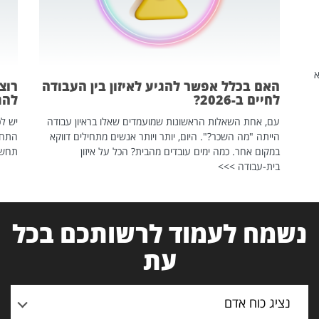
שהיא
האם בכלל אפשר להגיע לאיזון בין העבודה
רוצ
לחיים ב-2026?
להת
עם, אחת השאלות הראשונות שמועמדים שאלו בראיון עבודה
יש לכ
הייתה "מה השכר?". היום, יותר ויותר אנשים מתחילים דווקא
התחל
במקום אחר. כמה ימים עובדים מהבית? הכל על איזון
תחשפ
בית-עבודה >>>
נשמח לעמוד לרשותכם בכל
עת
נציג כוח אדם