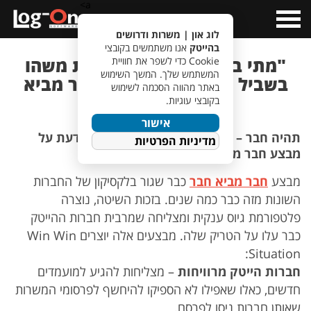
a>
Open
Menu
לוג און | משרות ודרושים
בהייטק
אנו משתמשים בקובצי
"מתי בפעם האחרונה, עשית משהו
Cookie כדי לשפר את חוויית
המשתמש שלך. המשך השימוש
בשביל מישהו?" – מבצע חבר מביא
באתר מהווה הסכמה לשימוש
חבר
בקובצי עוגיות.
אישור
תהיה חבר – תביא חבר! כל מה שרציתם לדעת על
מדיניות הפרטיות
מבצע חבר מביא חבר של לוג-און
מבצע
חבר מביא חבר
כבר שגור בלקסיקון של החברות
השונות מזה כבר כמה שנים. בזכות השיטה, נוצרה
פלטפורמת גיוס ענקית ומצליחה שמרבית חברות ההייטק
כבר עלו על הטריק שלה. מבצעים אלה יוצרים Win Win
Situation:
חברות הייטק מרוויחות
– מצליחות להגיע למועמדים
חדשים, כאלו שאפילו לא הספיקו להיחשף לפרסומי המשרות
שאותן חברות ניסו לפרסם.