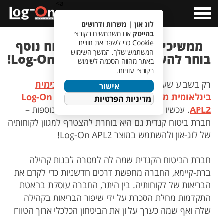
a>
Open
Menu
לוג און | משרות ודרושים
בהייטק
אנו משתמשים בקובצי
ממשיכים לכבוש יעדים – לקוח נוסף
Cookie כדי לשפר את חוויית
המשתמש שלך. המשך השימוש
בוחר להשתמש במוצר Log-On APL2!
באתר מהווה הסכמה לשימוש
בקובצי עוגיות.
רק בשבוע שעבר סיפרנו לכם ש
יצרנית פטרוכימית
אישור
בינלאומית מגרמניה
בחרה להשתמש במוצר
Log-On
מדיניות הפרטיות
APL2
. עכשיו אנו חוזרים עם חדשות משמחות נוספות –
חברת ביטוח קנדית גם היא בוחרת להצטרף למגוון לקוחותיה
של לוג-און ולהשתמש במוצר Log-On APL2!
חברת הביטוח הקנדית שמה לה למטרה לבנות קהילה
ברת-קיימא, החברה מחפשת דרכים חדשניות כדי לקדם את
הבריאות של לקוחותיה. בין היתר, החברה עוסקת בהאטת
התקדמות מחלת הסכרת על ידי שיפור הבריאות בקהילה
שלה ואף שמה כערך עליון את הביטחון הכלכלי ארוך הטווח