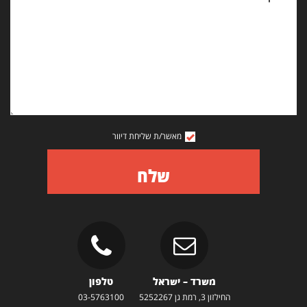
מאשר/ת שליחת דיוור
שלח
משרד – ישראל
טלפון
החילזון 3, רמת גן 5252267
03-5763100