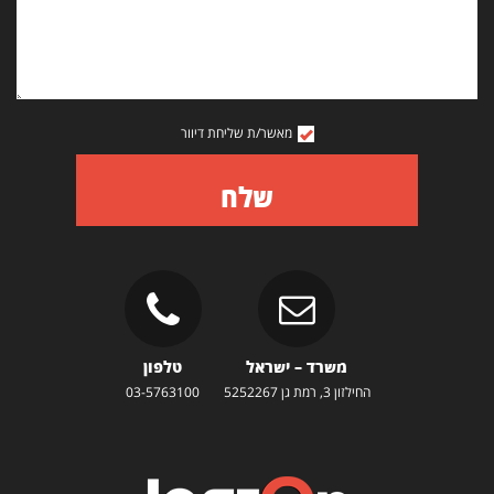
מאשר/ת שליחת דיוור
שלח
משרד – ישראל
טלפון
החילזון 3, רמת גן 5252267
03-5763100