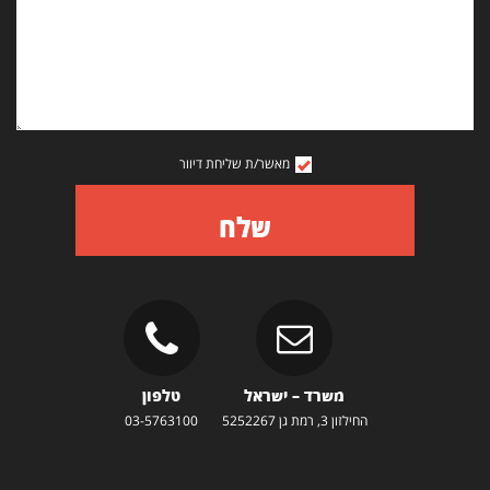
מאשר/ת שליחת דיוור
שלח
משרד – ישראל
טלפון
החילזון 3, רמת גן 5252267
03-5763100