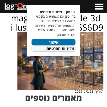
a>
Open
Menu
לוג און | משרות ודרושים
magnific_pixarstyle-3d-
בהייטק
אנו משתמשים בקובצי
Cookie כדי לשפר את חוויית
illustratio_NZsaZSS6D9
המשתמש שלך. המשך השימוש
באתר מהווה הסכמה לשימוש
בקובצי עוגיות.
אישור
מדיניות הפרטיות
תאריך: 23 ביוני 2026
מאמרים נוספים