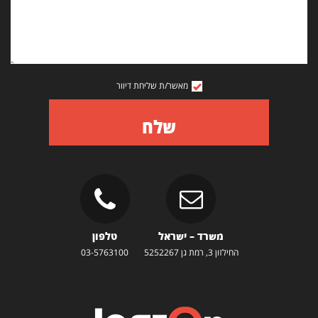
מאשר/ת שליחת דיוור
שלח
משרד – ישראל
טלפון
החילזון 3, רמת גן 5252267
03-5763100