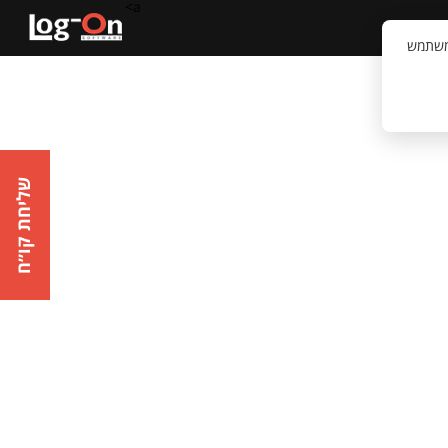
a>
קשר
וויית המשתמש
שליחת קו״ח