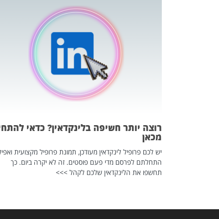
כה השקטה
 לדעת להשתמש בזה?
 ב-2026, זו כתבה שהיא בגדר
רוצה יותר חשיפה בלינקדאין? כדאי להתחי
מכאן
יש לכם פרופיל לינקדאין מעודכן, תמונת פרופיל מקצועית ואפיל
התחלתם לפרסם מדי פעם פוסטים. זה לא יקרה ביום. כך
תחשפו את הלינקדאין שלכם לקהל >>>