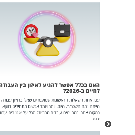
 המשחק
וא כלי שהופך
אז מה זה בדיוק
ים עליו? הכל
האם בכלל אפשר להגיע לאיזון בין העבודה
לחיים ב-2026?
עם, אחת השאלות הראשונות שמועמדים שאלו בראיון עבודה
הייתה "מה השכר?". היום, יותר ויותר אנשים מתחילים דווקא
במקום אחר. כמה ימים עובדים מהבית? הכל על איזון בית-עבוד
>>>