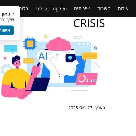
אודות
משרות
שירותים
Life at Log-On
בלוג
טבלאות
לוג און 
CRISIS
שלך. המש
אישור
תאריך: 27 ביולי 2025