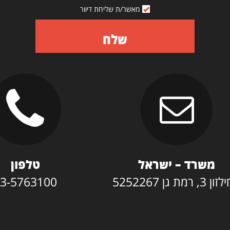
מאשר/ת שליחת דיוור
שלח
משרד – ישראל
טלפון
3, רמת גן 5252267
3-5763100