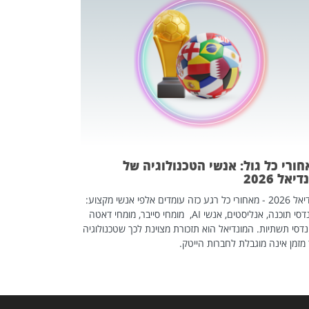
מחפשים עב
שכדאי לכם 
אז אם אתם מחפש
לשפר את הלינקדא
האנשים שכדאי ל
ורי כל גול: אנשי הטכנולוגיה של
יאל 2026
מונדיאל 2026 - מאחורי כל רגע כזה עומדים אלפי אנשי מקצוע:
מהנדסי תוכנה, אנליסטים, אנשי AI, מומחי סייבר, מומחי דאטה
דסי תשתיות. המונדיאל הוא תזכורת מצוינת לכך שטכנולוגיה
מזמן אינה מוגבלת לחברות הייטק.