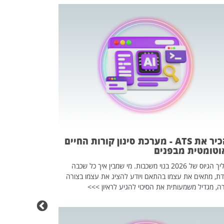
פוטרתם? כ
מה שנראה מצד א
וזו אולי הנקוד
מחוץ לארגון: פיטורים ב־2026 הם ל
להכיר את ATS - מערכת סינון קורות החיים
וטומטית מבפנים
תהליך הגיוס של 2026 בנוי משכבות. מי שמבין איך כל שכבה
דת, מתאים את עצמו בהתאם ויודע להציג את עצמו בצורה
ה, מגדיל משמעותית את הסיכוי להגיע לראיון >>>