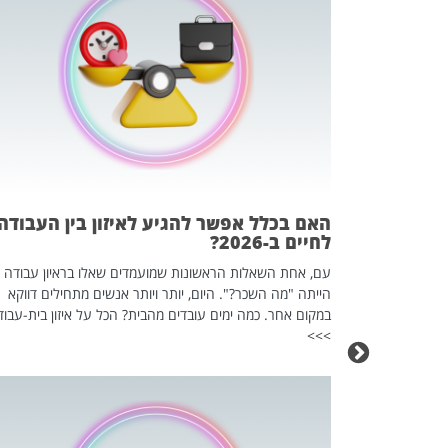
 המשחק
וא כלי שהופך
אז מה זה בדיוק
ים עליו? הכל
האם בכלל אפשר להגיע לאיזון בין העבודה
לחיים ב-2026?
עם, אחת השאלות הראשונות שמועמדים שאלו בראיון עבודה
הייתה "מה השכר?". היום, יותר ויותר אנשים מתחילים דווקא
במקום אחר. כמה ימים עובדים מהבית? הכל על איזון בית-עבוד
>>>
כה השקטה