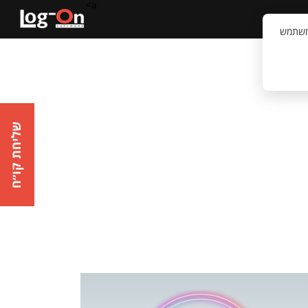
a>
קשר
וויית המשתמש
שליחת קו״ח