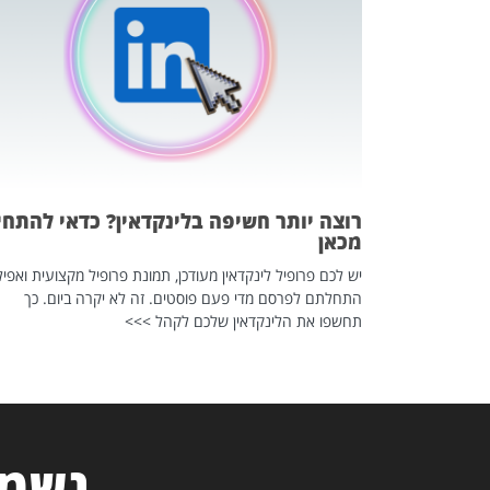
 לדעת להשתמש בזה?
 ב-2026, זו כתבה שהיא בגדר
רוצה יותר חשיפה בלינקדאין? כדאי להתחי
מכאן
יש לכם פרופיל לינקדאין מעודכן, תמונת פרופיל מקצועית ואפיל
התחלתם לפרסם מדי פעם פוסטים. זה לא יקרה ביום. כך
תחשפו את הלינקדאין שלכם לקהל >>>
נשמח