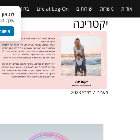
אודות
משרות
שירותים
Life at Log-On
בלוג
טבלאות
לוג און 
יקטרינה
שלך. המש
אישור
תאריך: 7 במרץ 2023