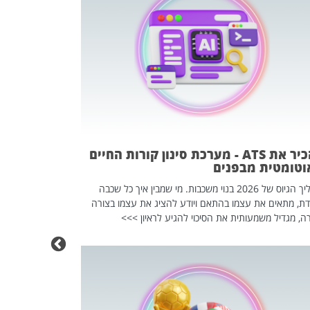
פוטרתם? כ
מה שנראה מצד א
וזו אולי הנקוד
מחוץ לארגון: פיטורים ב־2026 הם ל
להכיר את ATS - מערכת סינון קורות החיים
וטומטית מבפנים
תהליך הגיוס של 2026 בנוי משכבות. מי שמבין איך כל שכבה
דת, מתאים את עצמו בהתאם ויודע להציג את עצמו בצורה
ה, מגדיל משמעותית את הסיכוי להגיע לראיון >>>
מחפשים עב
שכדאי לכם 