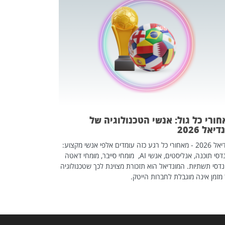
מחפשים עב
שכדאי לכם 
אז אם אתם מחפש
לשפר את הלינקדא
האנשים שכדאי ל
ורי כל גול: אנשי הטכנולוגיה של
יאל 2026
מונדיאל 2026 - מאחורי כל רגע כזה עומדים אלפי אנשי מקצוע:
מהנדסי תוכנה, אנליסטים, אנשי AI, מומחי סייבר, מומחי דאטה
דסי תשתיות. המונדיאל הוא תזכורת מצוינת לכך שטכנולוגיה
מזמן אינה מוגבלת לחברות הייטק.