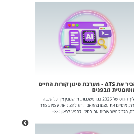
פוטרתם? כ
מה שנראה מצד א
וזו אולי הנקוד
מחוץ לארגון: פיטורים ב־2026 הם ל
להכיר את ATS - מערכת סינון קורות החיים
וטומטית מבפנים
תהליך הגיוס של 2026 בנוי משכבות. מי שמבין איך כל שכבה
דת, מתאים את עצמו בהתאם ויודע להציג את עצמו בצורה
ה, מגדיל משמעותית את הסיכוי להגיע לראיון >>>