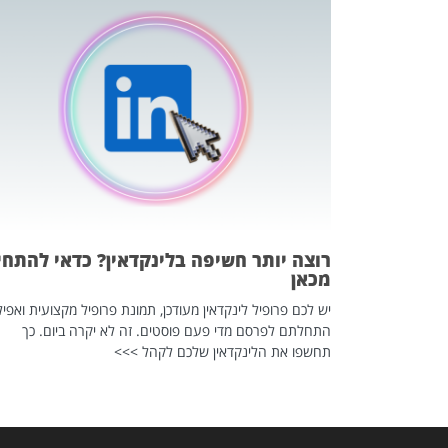
כה השקטה
 לדעת להשתמש בזה?
 ב-2026, זו כתבה שהיא בגדר
רוצה יותר חשיפה בלינקדאין? כדאי להתחי
מכאן
יש לכם פרופיל לינקדאין מעודכן, תמונת פרופיל מקצועית ואפיל
התחלתם לפרסם מדי פעם פוסטים. זה לא יקרה ביום. כך
תחשפו את הלינקדאין שלכם לקהל >>>