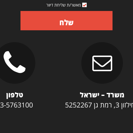
מאשר/ת שליחת דיוור
שלח
משרד – ישראל
טלפון
3, רמת גן 5252267
3-5763100