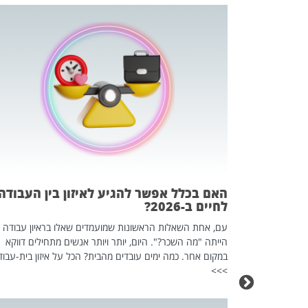
 המשחק
וא כלי שהופך
אז מה זה בדיוק
ים עליו? הכל
האם בכלל אפשר להגיע לאיזון בין העבודה
לחיים ב-2026?
עם, אחת השאלות הראשונות שמועמדים שאלו בראיון עבודה
הייתה "מה השכר?". היום, יותר ויותר אנשים מתחילים דווקא
במקום אחר. כמה ימים עובדים מהבית? הכל על איזון בית-עבוד
>>>