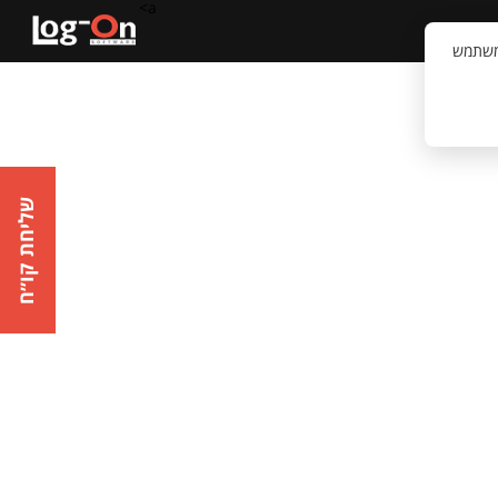
a>
קשר
וויית המשתמש
שליחת קו״ח