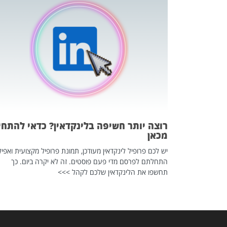
כה השקטה
 לדעת להשתמש בזה?
 ב-2026, זו כתבה שהיא בגדר
רוצה יותר חשיפה בלינקדאין? כדאי להתחי
מכאן
יש לכם פרופיל לינקדאין מעודכן, תמונת פרופיל מקצועית ואפיל
התחלתם לפרסם מדי פעם פוסטים. זה לא יקרה ביום. כך
תחשפו את הלינקדאין שלכם לקהל >>>