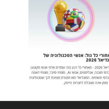
מחפשים עב
שכדאי לכם 
אז אם אתם מחפש
לשפר את הלינקדא
האנשים שכדאי ל
ורי כל גול: אנשי הטכנולוגיה של
יאל 2026
מונדיאל 2026 - מאחורי כל רגע כזה עומדים אלפי אנשי מקצוע:
מהנדסי תוכנה, אנליסטים, אנשי AI, מומחי סייבר, מומחי דאטה
דסי תשתיות. המונדיאל הוא תזכורת מצוינת לכך שטכנולוגיה
מזמן אינה מוגבלת לחברות הייטק.