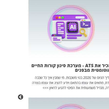
פוטרתם? כ
מה שנראה מצד א
וזו אולי הנקוד
מחוץ לארגון: פיטורים ב־2026 הם ל
להכיר את ATS - מערכת סינון קורות החיים
וטומטית מבפנים
תהליך הגיוס של 2026 בנוי משכבות. מי שמבין איך כל שכבה
דת, מתאים את עצמו בהתאם ויודע להציג את עצמו בצורה
ה, מגדיל משמעותית את הסיכוי להגיע לראיון >>>