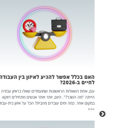
 המשחק
וא כלי שהופך
אז מה זה בדיוק
ים עליו? הכל
האם בכלל אפשר להגיע לאיזון בין העבודה
לחיים ב-2026?
עם, אחת השאלות הראשונות שמועמדים שאלו בראיון עבודה
הייתה "מה השכר?". היום, יותר ויותר אנשים מתחילים דווקא
במקום אחר. כמה ימים עובדים מהבית? הכל על איזון בית-עבוד
>>>