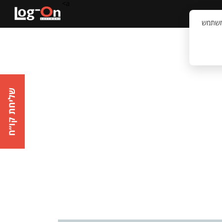
a>
קשר
וויית המשתמש
שליחת קו״ח