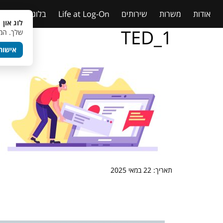
אודות
משרות
שירותים
Life at Log-On
בלוג
טבלאות
לוג און 
TED_1
שלך. המש
אישור
תאריך: 22 במאי 2025