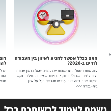
שהיא
האם בכלל אפשר להגיע לאיזון בין העבודה
רוצ
לחיים ב-2026?
להת
עם, אחת השאלות הראשונות שמועמדים שאלו בראיון עבודה
יש לכ
הייתה "מה השכר?". היום, יותר ויותר אנשים מתחילים דווקא
התחל
במקום אחר. כמה ימים עובדים מהבית? הכל על איזון
תחשפ
בית-עבודה >>>
נשמח לעמוד לרשותכם בכל