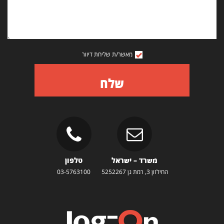
מאשר/ת שליחת דיוור
שלח
משרד – ישראל
טלפון
החילזון 3, רמת גן 5252267
03-5763100