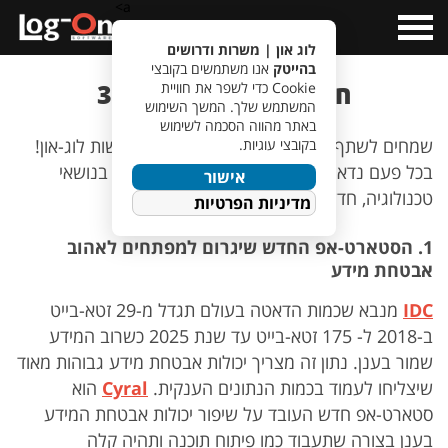
a>
Open
Menu
לוג און | משרות ודרושים
בהייטק
אנו משתמשים בקובצי
חדשות לוג-און 30.1.20
Cookie כדי לשפר את חוויית
המשתמש שלך. המשך השימוש
באתר מהווה הסכמה לשימוש
שמחים לשתף אתכם בפינה הראשונה של חדשות לוג-און!
בקובצי עוגיות.
בכל פעם נדאג לעדכן אתכם בחדשות מהעולם בנושאי
אישור
טכנולוגיה, חדשנות, פיתוח ועוד…
מדיניות הפרטיות
1. הסטארט-אפ החדש שיגרום למפתחים לאהוב
אבטחת מידע
IDC
מנבא שכמות הדאטה בעולם תגדל מ-29 זטא-בייט
ב-2018 ל- 175 זטא-בייט עד שנת 2025 כשרוב המידע
שמור בענן. נתון זה מצריך יכולות אבטחת מידע גבוהות מאוד
שיצליחו לעמוד בכמות הנתונים הענקית.
Cyral
הוא
סטארט-אפ חדש העובד על שיפור יכולות אבטחת המידע
בענן בצורה שתעבוד כמו פיתוח תוכנה ותהיה קלה