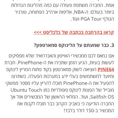
אמת. החברה משתפת פעולה עם כמה מהליגות הגדולות
ביותר בעולם: ה-NBA, אליפות ארה״ב הפתוחה, טורניר
הגולף PGA Tour ועוד.
קראו בהרחבה בכתבה של כלכליסט >>>
3. כבר שמעתם על הלינוקס סמארטפון?
אם נמאס לכם ממכשירי האייפון והאנדרואיד שלא מפסיקים
לעשות בעיות, הגיע הזמן שתכירו את ה-PinePhone. חברת
PINE64
הוציאה לשוק סמארטפון בקוד פתוח המריץ לינוקס
ומיועד למשתמשים בעלי ידע במערכות הפעלה. כשתרצו
להפעיל את ה-PinePhone תוכלו להריץ עליו מספר ממשקי
מובייל של הפצות לינוקס פופולריות כמו Ubuntu Touch
,Sailfish OS ועוד. המלאי הראשון של המכשירים אזל אך
החברה הודיעה כי באביב הקרוב כבר תוכלו לקנות את
המכשיר ב-150 דולר בלבד!