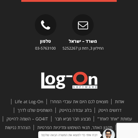
משרד – ישראל
טלפון
החילזון 3, רמת גן 5252267
03-5763100
אודות
מוצאים לכם היום את עובדי המחר!
Life at Log-On
דרושים הייטק
בלוג עבודה בהייטק
השותפים שלנו לדרך
עמותת "אחד לאחד"
מבצע חבר מביא חבר
GO4IT – השמה להייטק
צור קשר
תקנון האתר, תנאי השימוש ומדיניות הפרטיות
הצהרת נגישות
דברו איתי כדי למצוא את המשרה הבאה שלכם!