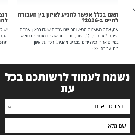
שהיא
האם בכלל אפשר להגיע לאיזון בין העבודה
רוצ
לחיים ב-2026?
להת
עם, אחת השאלות הראשונות שמועמדים שאלו בראיון עבודה
יש לכ
הייתה "מה השכר?". היום, יותר ויותר אנשים מתחילים דווקא
התחל
במקום אחר. כמה ימים עובדים מהבית? הכל על איזון
תחשפ
בית-עבודה >>>
נשמח לעמוד לרשותכם בכל
עת
נציג כוח אדם