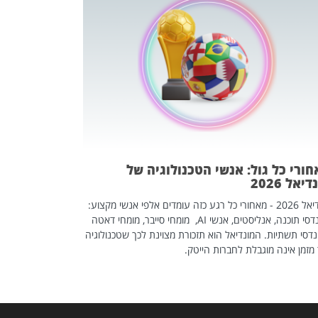
מחפשים עב
שכדאי לכם 
אז אם אתם מחפש
לשפר את הלינקדא
האנשים שכדאי ל
ורי כל גול: אנשי הטכנולוגיה של
יאל 2026
מונדיאל 2026 - מאחורי כל רגע כזה עומדים אלפי אנשי מקצוע:
מהנדסי תוכנה, אנליסטים, אנשי AI, מומחי סייבר, מומחי דאטה
דסי תשתיות. המונדיאל הוא תזכורת מצוינת לכך שטכנולוגיה
מזמן אינה מוגבלת לחברות הייטק.