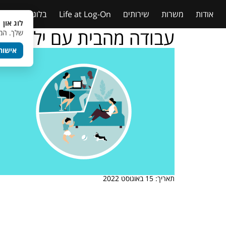
אודות
משרות
שירותים
Life at Log-On
בלוג
טבלאות
לוג און 
עבודה מהבית עם ילדים 
שלך. המש
אישור
תאריך: 15 באוגוסט 2022