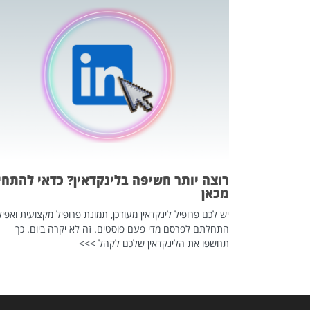
כה השקטה
 לדעת להשתמש בזה?
 ב-2026, זו כתבה שהיא בגדר
רוצה יותר חשיפה בלינקדאין? כדאי להתחי
מכאן
יש לכם פרופיל לינקדאין מעודכן, תמונת פרופיל מקצועית ואפיל
התחלתם לפרסם מדי פעם פוסטים. זה לא יקרה ביום. כך
תחשפו את הלינקדאין שלכם לקהל >>>