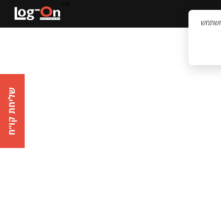
a>
קשר
וויית המשתמש
שליחת קו״ח