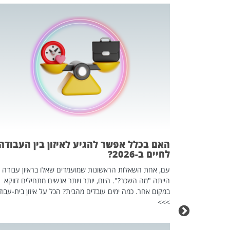
 המשחק
וא כלי שהופך
אז מה זה בדיוק
ים עליו? הכל
האם בכלל אפשר להגיע לאיזון בין העבודה
לחיים ב-2026?
עם, אחת השאלות הראשונות שמועמדים שאלו בראיון עבודה
הייתה "מה השכר?". היום, יותר ויותר אנשים מתחילים דווקא
במקום אחר. כמה ימים עובדים מהבית? הכל על איזון בית-עבוד
>>>