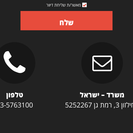
מאשר/ת שליחת דיוור
שלח
משרד – ישראל
טלפון
3, רמת גן 5252267
3-5763100