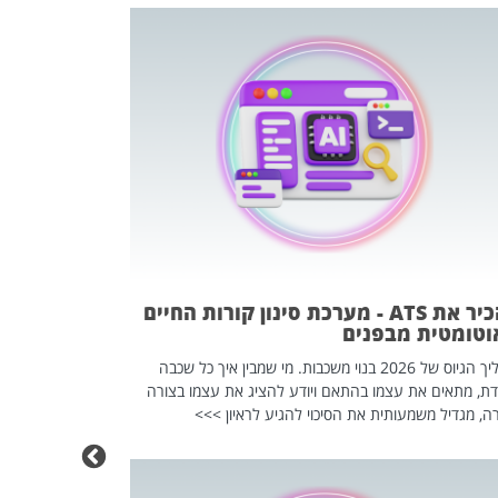
פוטרתם? כ
מה שנראה מצד א
וזו אולי הנקוד
מחוץ לארגון: פיטורים ב־2026 הם ל
להכיר את ATS - מערכת סינון קורות החיים
וטומטית מבפנים
תהליך הגיוס של 2026 בנוי משכבות. מי שמבין איך כל שכבה
דת, מתאים את עצמו בהתאם ויודע להציג את עצמו בצורה
ה, מגדיל משמעותית את הסיכוי להגיע לראיון >>>