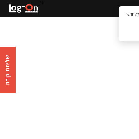
a>
קשר
וויית המשתמש
שליחת קו״ח