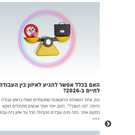
 המשחק
וא כלי שהופך
אז מה זה בדיוק
ים עליו? הכל
האם בכלל אפשר להגיע לאיזון בין העבודה
לחיים ב-2026?
עם, אחת השאלות הראשונות שמועמדים שאלו בראיון עבודה
הייתה "מה השכר?". היום, יותר ויותר אנשים מתחילים דווקא
במקום אחר. כמה ימים עובדים מהבית? הכל על איזון בית-עבוד
>>>