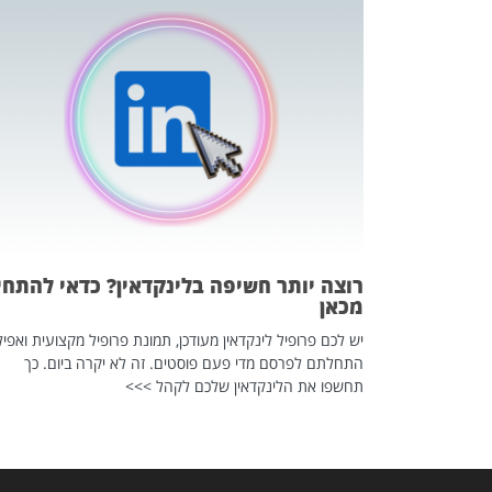
כה השקטה
 לדעת להשתמש בזה?
 ב-2026, זו כתבה שהיא בגדר
רוצה יותר חשיפה בלינקדאין? כדאי להתחי
מכאן
יש לכם פרופיל לינקדאין מעודכן, תמונת פרופיל מקצועית ואפיל
התחלתם לפרסם מדי פעם פוסטים. זה לא יקרה ביום. כך
תחשפו את הלינקדאין שלכם לקהל >>>