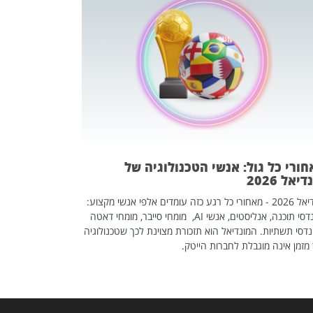
מחפשים עב
שכדאי לכם 
אז אם אתם מחפש
לשפר את הלינקדא
האנשים שכדאי ל
ורי כל גול: אנשי הטכנולוגיה של
יאל 2026
מונדיאל 2026 - מאחורי כל רגע כזה עומדים אלפי אנשי מקצוע:
מהנדסי תוכנה, אנליסטים, אנשי AI, מומחי סייבר, מומחי דאטה
דסי תשתיות. המונדיאל הוא תזכורת מצוינת לכך שטכנולוגיה
מזמן אינה מוגבלת לחברות הייטק.