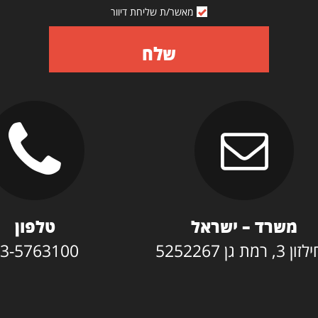
מאשר/ת שליחת דיוור
שלח
משרד – ישראל
טלפון
3, רמת גן 5252267
3-5763100