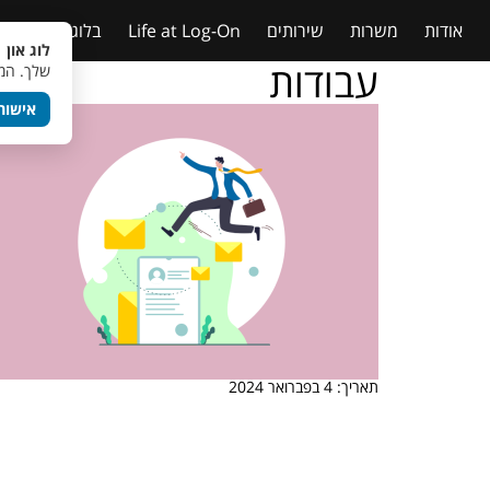
אודות
משרות
שירותים
Life at Log-On
בלוג
טבלאות
לוג און 
עבודות
שלך. המש
אישור
תאריך: 4 בפברואר 2024