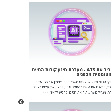
פוטרתם? כ
מה שנראה מצד א
וזו אולי הנקוד
מחוץ לארגון: פיטורים ב־2026 הם ל
להכיר את ATS - מערכת סינון קורות החיים
וטומטית מבפנים
תהליך הגיוס של 2026 בנוי משכבות. מי שמבין איך כל שכבה
דת, מתאים את עצמו בהתאם ויודע להציג את עצמו בצורה
ה, מגדיל משמעותית את הסיכוי להגיע לראיון >>>