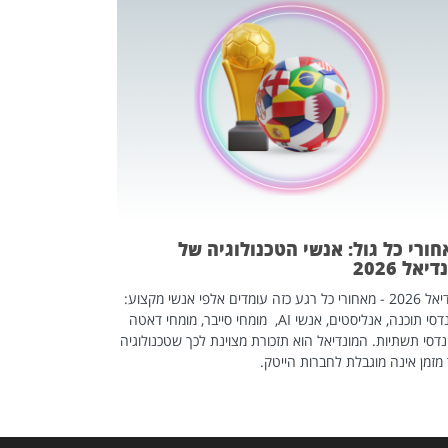
מחפשים עב
שכדאי לכם 
אז אם אתם מחפש
לשפר את הלינקדא
האנשים שכדאי ל
ורי כל גול: אנשי הטכנולוגיה של
יאל 2026
מונדיאל 2026 - מאחורי כל רגע כזה עומדים אלפי אנשי מקצוע:
מהנדסי תוכנה, אנליסטים, אנשי AI, מומחי סייבר, מומחי דאטה
דסי תשתיות. המונדיאל הוא תזכורת מצוינת לכך שטכנולוגיה
מזמן אינה מוגבלת לחברות הייטק.