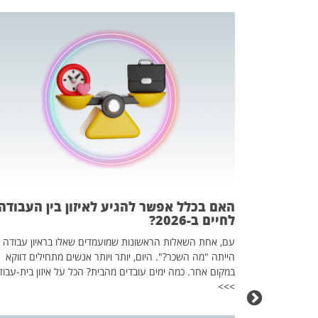
 המשחק
וא כלי שהופך
אז מה זה בדיוק
ים עליו? הכל
האם בכלל אפשר להגיע לאיזון בין העבודה
לחיים ב-2026?
עם, אחת השאלות הראשונות שמועמדים שאלו בראיון עבודה
הייתה "מה השכר?". היום, יותר ויותר אנשים מתחילים דווקא
במקום אחר. כמה ימים עובדים מהבית? הכל על איזון בית-עבוד
>>>