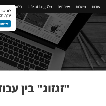
אודות
משרות
שירותים
Life at Log-On
בלוג
טבלאות
לוג און 
שלך. המש
אישור
"זגזוג" בין עבו