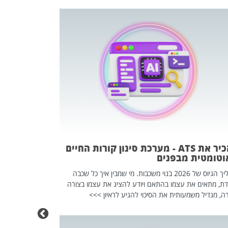
פוטרתם? כ
מה שנראה מצד א
וזו אולי הנקוד
מחוץ לארגון: פיטורים ב־2026 הם ל
להכיר את ATS - מערכת סינון קורות החיים
וטומטית מבפנים
תהליך הגיוס של 2026 בנוי משכבות. מי שמבין איך כל שכבה
דת, מתאים את עצמו בהתאם ויודע להציג את עצמו בצורה
ה, מגדיל משמעותית את הסיכוי להגיע לראיון >>>