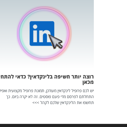
כה השקטה
 לדעת להשתמש בזה?
 ב-2026, זו כתבה שהיא בגדר
רוצה יותר חשיפה בלינקדאין? כדאי להתחי
מכאן
יש לכם פרופיל לינקדאין מעודכן, תמונת פרופיל מקצועית ואפיל
התחלתם לפרסם מדי פעם פוסטים. זה לא יקרה ביום. כך
תחשפו את הלינקדאין שלכם לקהל >>>