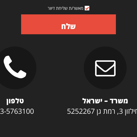
מאשר/ת שליחת דיוור
שלח
משרד – ישראל
טלפון
3, רמת גן 5252267
3-5763100