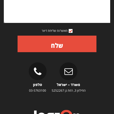
מאשר/ת שליחת דיוור
שלח
משרד – ישראל
טלפון
החילזון 3, רמת גן 5252267
03-5763100