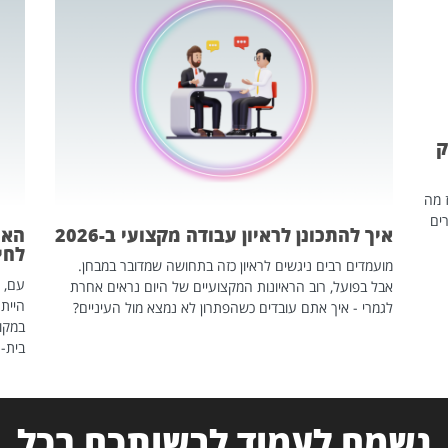
ק
ז מה
ים
איך להתכונן לראיון עבודה מקצועי ב-2026
האם
לחיים
מועמדים רבים ניגשים לראיון כזה בתחושה שמדובר במבחן.
עם, 
אבל בפועל, רוב הראיונות המקצועיים של היום נראים אחרת
הייתה
לגמרי - איך אתם עובדים כשהפתרון לא נמצא מול העיניים?
במקום
בית-
נשמח לעמוד לרשותכם בכל