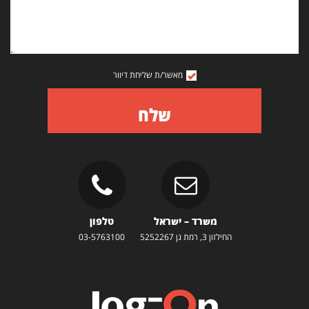
מאשר/ת שליחת דיוור
שלח
משרד – ישראל
טלפון
החילזון 3, רמת גן 5252267
03-5763100