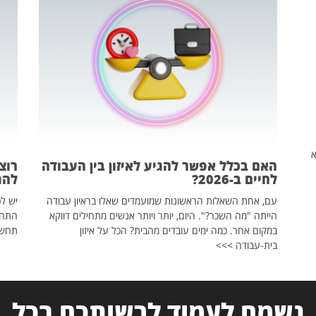
שהיא
האם בכלל אפשר להגיע לאיזון בין העבודה
רוצ
לחיים ב-2026?
להת
עם, אחת השאלות הראשונות שמועמדים שאלו בראיון עבודה
יש לכ
הייתה "מה השכר?". היום, יותר ויותר אנשים מתחילים דווקא
התחל
במקום אחר. כמה ימים עובדים מהבית? הכל על איזון
תחשפ
בית-עבודה >>>
נשמח לעמוד לרשותכם בכל