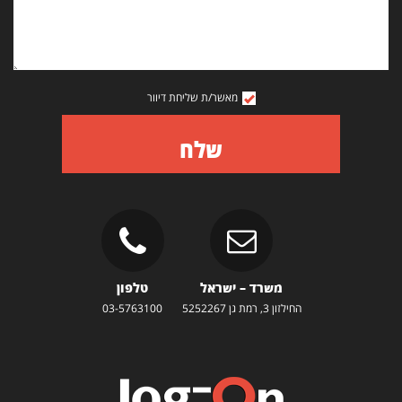
מאשר/ת שליחת דיוור
שלח
משרד – ישראל
טלפון
החילזון 3, רמת גן 5252267
03-5763100