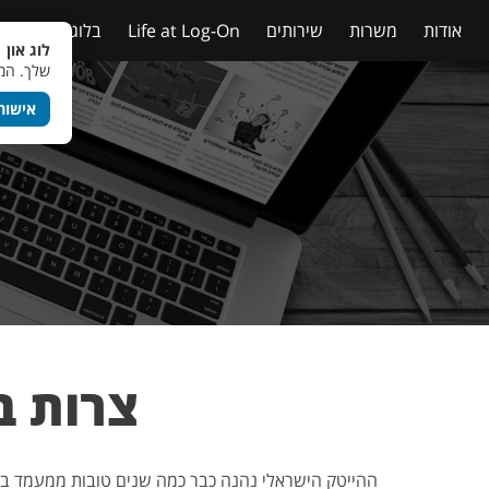
אודות
משרות
שירותים
Life at Log-On
בלוג
טבלאות
לוג און 
שלך. המש
אישור
צרות ב
ההייטק הישראלי נהנה כבר כמה שנים טובות ממעמד בלת