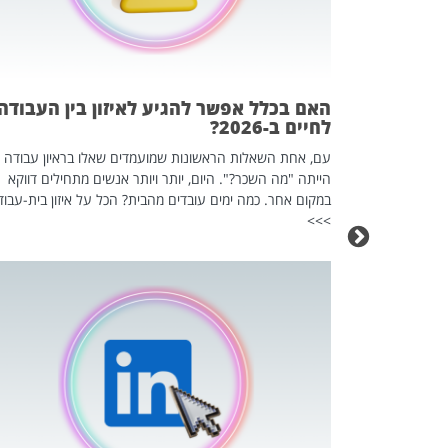
 המשחק
וא כלי שהופך
אז מה זה בדיוק
ים עליו? הכל
האם בכלל אפשר להגיע לאיזון בין העבודה
לחיים ב-2026?
עם, אחת השאלות הראשונות שמועמדים שאלו בראיון עבודה
הייתה "מה השכר?". היום, יותר ויותר אנשים מתחילים דווקא
במקום אחר. כמה ימים עובדים מהבית? הכל על איזון בית-עבוד
>>>
כה השקטה
 לדעת להשתמש בזה?
 ב-2026, זו כתבה שהיא בגדר