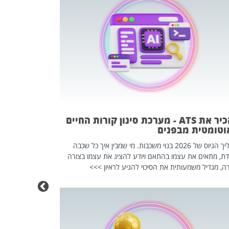
פוטרתם? כ
מה שנראה מצד א
וזו אולי הנקוד
מחוץ לארגון: פיטורים ב־2026 הם ל
להכיר את ATS - מערכת סינון קורות החיים
וטומטית מבפנים
תהליך הגיוס של 2026 בנוי משכבות. מי שמבין איך כל שכבה
דת, מתאים את עצמו בהתאם ויודע להציג את עצמו בצורה
ה, מגדיל משמעותית את הסיכוי להגיע לראיון >>>
מחפשים עב