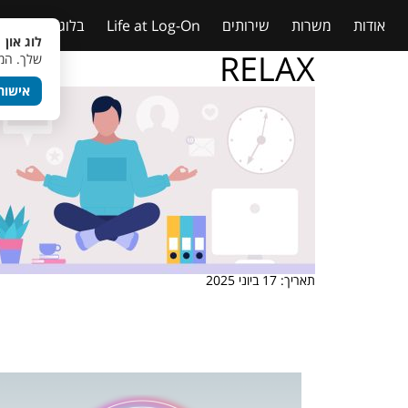
אודות
משרות
שירותים
Life at Log-On
בלוג
טבלאות
לוג און 
RELAX
שלך. המש
אישור
תאריך: 17 ביוני 2025