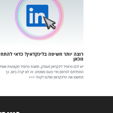
כה השקטה
 לדעת להשתמש בזה?
 ב-2026, זו כתבה שהיא בגדר
רוצה יותר חשיפה בלינקדאין? כדאי להתחי
מכאן
יש לכם פרופיל לינקדאין מעודכן, תמונת פרופיל מקצועית ואפיל
התחלתם לפרסם מדי פעם פוסטים. זה לא יקרה ביום. כך
תחשפו את הלינקדאין שלכם לקהל >>>