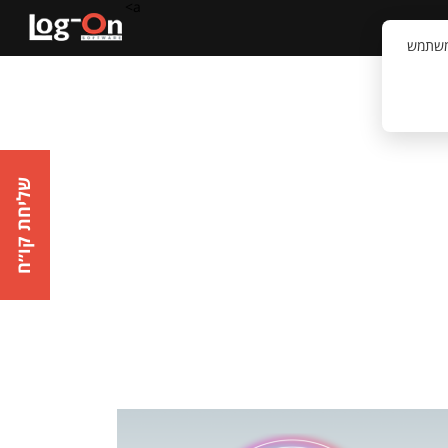
a>
קשר
וויית המשתמש
שליחת קו״ח