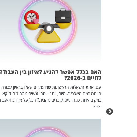
 המשחק
וא כלי שהופך
אז מה זה בדיוק
ים עליו? הכל
האם בכלל אפשר להגיע לאיזון בין העבודה
לחיים ב-2026?
עם, אחת השאלות הראשונות שמועמדים שאלו בראיון עבודה
הייתה "מה השכר?". היום, יותר ויותר אנשים מתחילים דווקא
במקום אחר. כמה ימים עובדים מהבית? הכל על איזון בית-עבוד
>>>