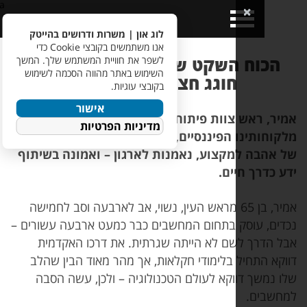
a>
Open
Close
Menu
Menu
לוג און | משרות ודרושים בהייטק
אנו משתמשים בקובצי Cookie כדי
וח השקט של המיינפריים: אמיר
לשפר את חוויית המשתמש שלך. המשך
השימוש באתר מהווה הסכמה לשימוש
חוגג חצי יובל בלוג-און
בקובצי עוגיות.
אישור
ראש צוות פיתוח בשפת קובול אצל אחד
מדיניות הפרטיות
מלקוחותינו הפיננסיים, חוגג 25 שנה בלוג-און. סיפור
ה למקצוע, נאמנות לארגון – ואמונה בשיתוף
רך חיים
.
אמיר, בן 65 מראש העין, נשוי, אב לארבעה וסב לחמישה
 עוסק בתחום המחשבים כבר כמעט ארבעה עשורים –
רך לשם לא הייתה שגרתית. את דרכו האקדמית
התחיל בלימודי חקלאות, אך מהר מאוד הבין שהלב
שך דווקא לעולם הטכנולוגיה – ולכן, עשה הסבה
ם.