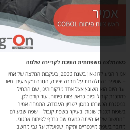
צה משפחתית הופכת לקריירה שלמה
אמיר הגיע ללוג-און בשנת 2000, בעקבות המלצה של אחיו
ר בהתלהבות על חברה יציבה, הגונה ומקצועית. מאז
ום הוא משובץ אצל אחד מלקוחותינו, שם התחיל
קובול וכיום כראש צוות פיתוח. עוד קודם לכן,
 הכשרתו במכון לפריון העבודה, התמחה אמיר
תכנות שונות ובעיקר בשפת קובול – שפה שבעולם
 של אז הייתה כמעט שם נרדף לפיתוח ארגוני.
בשפת מיינפריים ותיקה, שפועלת על גבי מחשבי