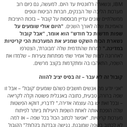
I, ונשארה רלוונטית עד היום. למעשה, גם כיום רוב
 הליבה של הבנקים, חברות הביטוח וגופים
ם שונים עדיין מבוססות על קובול – בזכות היציבות
ות שלה לאורך השנים.
"
היום אולי שומעים על
חדשות כל חודש
"
הוא אומר
, "
אבל קובול
 הכוח השקט שמניע את המערכות הכי קריטיות
ה
."
למרות שהתדמית שלה 'מבוגרת', הצטרפו
ה לצוות של אמיר שתי מפתחות צעירות – שלמדו את
התאהבו בה ומתקדמות בקצב מרשים.
זה לא עבר – זה בסיס יציב להווה
דע מה אנשים חושבים כשהם שומעים 'קובול' – אבל זו
ורה, טבעית, כתובה באנגלית פשוטה וקלה לקריאה
זאת יש בה עוצמה אדירה." לדבריו, דווקא הפשטות
פכת אותה לאחת השפות היעילות ביותר לפיתוח
 קריטיות. "אפשר לכתוב הכול בכל שפה – אז למה
וב בשפה שמובנת, נגישה ונבדקת בקלות?" הקובול