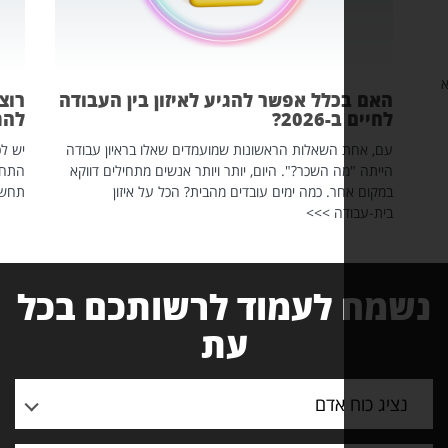
אם בכלל אפשר להגיע לאיזון בין העבודה
רוצה יותר 
יים ב-2026?
להתחיל מכ
, אחת השאלות הראשונות שמועמדים שאלו בראיון עבודה
יש לכם פרופיל ל
יתה "מה השכר?". היום, יותר ויותר אנשים מתחילים דווקא
התחלתם לפרסם מ
קום אחר. כמה ימים עובדים מהבית? הכל על איזון
תחשפו את הלינ
ת-עבודה >>>
ח לעמוד לרשותכם בכל
עת
ג כוח אדם