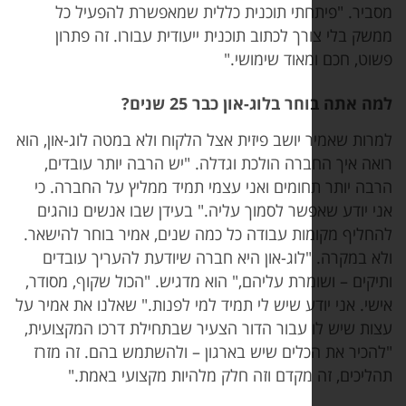
 "פיתחתי תוכנית כללית שמאפשרת להפעיל כל
י צורך לכתוב תוכנית ייעודית עבורו. זה פתרון
כם ומאוד שימושי."
 בוחר בלוג-און כבר 25 שנים
?
אמיר יושב פיזית אצל הלקוח ולא במטה לוג-און, הוא
יך החברה הולכת וגדלה. "יש הרבה יותר עובדים,
ותר תחומים ואני עצמי תמיד ממליץ על החברה. כי
דע שאפשר לסמוך עליה." בעידן שבו אנשים נוהגים
 מקומות עבודה כל כמה שנים, אמיר בוחר להישאר.
קרה. "לוג-און היא חברה שיודעת להעריך עובדים
– ושומרת עליהם," הוא מדגיש. "הכול שקוף, מסודר,
ני יודע שיש לי תמיד למי לפנות." שאלנו את אמיר על
יש לו עבור הדור הצעיר שבתחילת דרכו המקצועית,
 את הכלים שיש בארגון – ולהשתמש בהם. זה מזרז
ם, זה מקדם וזה חלק מלהיות מקצועי באמת."