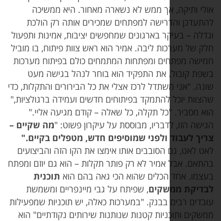
תיקה, אך ממש לא נשארה מאחור. היא ממשיכה
ן והדרישה למפתחים שמכירים אותה רק הולכת
– בעיקר בארגונים שמחפשים יציבות, אמינות ותפעול
מערכות ליבה. אמיר הוא ראש צוות פיתוח, בו מוביל
מפתחים ומפתחות המתמחים כולם בפיתוח מערכות
ובול. את התפקיד הוא בוחר לנהל בגישה מעט
אני משתדל לרכז אצלי את כל הבירורים והתקלות, כדי
 יוכל להתמקד בפיתוחים חדשים ועמידה ברגולציות,"
יר. "כל תקלה, כל שאלה – קודם מגיעה אליי."
זו, לדבריו, מבוססת על עיקרון פשוט: "
מה שקיים –
עבוד ולפני שמוסיפים חדש, מטפלים בקיים
."
, גם הסובבים אותו אימצו את הקו הזה והביצועים
 אבל אמיר לא רק פותר תקלות – הוא גם יוזם ומפתח
 אחד הכלים שהוא הכי גאה בהם הוא
תוכנית
ת ממשקים
, שפיתח על גבי מיינפריים ומשמשת
 רבים בבנק. "במערכות כאלה, יש תוכניות שמפעילות
ותוכניות קטנות שנותנות שירותים נקודתיים" הוא