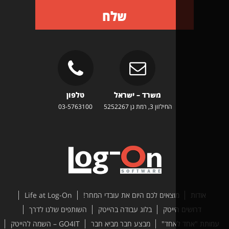
שלח
משרד – ישראל
טלפון
החילזון 3, רמת גן 5252267
03-5763100
ות
מוצאים לכם היום את עובדי המחר!
Life at Log-On
ושים הייטק
בלוג עבודה בהייטק
השותפים שלנו לדרך
אחד לאחד"
מבצע חבר מביא חבר
GO4IT – השמה להייטק