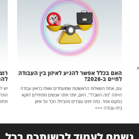
שהיא
האם בכלל אפשר להגיע לאיזון בין העבודה
רוצ
לחיים ב-2026?
להת
עם, אחת השאלות הראשונות שמועמדים שאלו בראיון עבודה
יש לכ
הייתה "מה השכר?". היום, יותר ויותר אנשים מתחילים דווקא
התחל
במקום אחר. כמה ימים עובדים מהבית? הכל על איזון
תחשפ
בית-עבודה >>>
נשמח לעמוד לרשותכם בכל