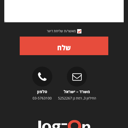
מאשר/ת שליחת דיוור
שלח
משרד – ישראל
טלפון
החילזון 3, רמת גן 5252267
03-5763100