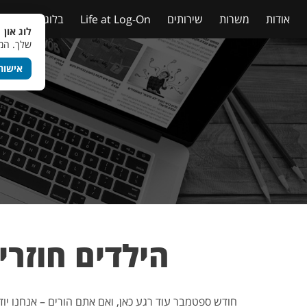
אודות
משרות
שירותים
Life at Log-On
בלוג
טבלאות
לוג און 
שלך. המש
אישור
הילדים חוזרי
חודש ספטמבר עוד רגע כאן, ואם אתם הורים – אנחנו יוד