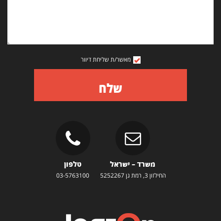
מאשר/ת שליחת דיוור
שלח
משרד – ישראל
טלפון
החילזון 3, רמת גן 5252267
03-5763100