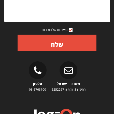
מאשר/ת שליחת דיוור
שלח
משרד – ישראל
טלפון
החילזון 3, רמת גן 5252267
03-5763100