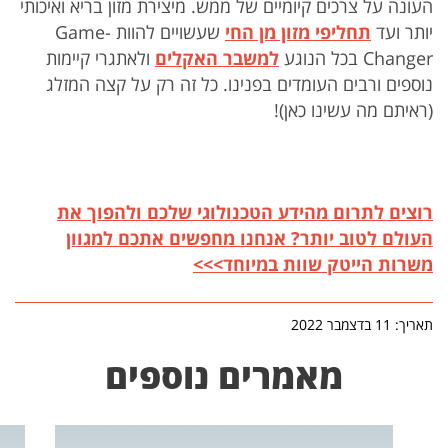
העונה על צרכים קיומיים של ממש. מיצירת מזון בריא ואיכותי
יותר ועד
תחליפי מזון מן החי
שעשויים להוות Game-
Changer בכל הנוגע
למשבר האקלים
ולאתגרי קיימות
נוספים ורבים העומדים בפנינו. כל זה רק על קצה המזלג
(ראיתם מה עשינו כאן)!
רוצים לתרום מהידע הטכנולוגי שלכם ולהפוך את
העולם לטוב יותר? אנחנו מחפשים אתכם למגוון
משרות הייטק שוות במיוחד>>>
תאריך: 11 בדצמבר 2022
מאמרים נוספים