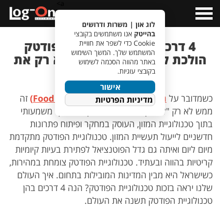
a>
Open
Menu
לוג און | משרות ודרושים
בהייטק
אנו משתמשים בקובצי
4 דרכים בהן טכנולוגיית הפודטק
Cookie כדי לשפר את חוויית
המשתמש שלך. המשך השימוש
הולכת לשנות את העולם ולא רק את
באתר מהווה הסכמה לשימוש
הצלחת שלנו
בקובצי עוגיות.
אישור
כשמדובר על
תחום הפודטק (Food Technology)
זה
מדיניות הפרטיות
ממש לא רק "לשחק באוכל". הפודטק הוא ענף משמעותי
בתוך טכנולוגיית המזון, העוסק במחקר ופיתוח פתרונות
חדשניים לייעול תעשיית המזון. טכנולוגיית הפודטק מתקדמת
מיום ליום ואיתה גם גדל הפוטנציאל לפתירת בעיות קיומיות
קריטיות בהווה ובעתיד. טכנולוגיית הפודטק צומחת במהירות,
כשישראל היא מבין המדינות המובילות בתחום. איך העולם
שלנו יראה בזכות טכנולוגיית הפודטק? הנה 4 דרכים בהן
טכנולוגיית הפודטק תשנה את העולם.