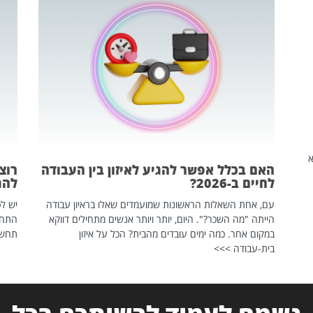
שהיא
האם בכלל אפשר להגיע לאיזון בין העבודה
רוצ
לחיים ב-2026?
להת
עם, אחת השאלות הראשונות שמועמדים שאלו בראיון עבודה
יש לכ
הייתה "מה השכר?". היום, יותר ויותר אנשים מתחילים דווקא
התחל
במקום אחר. כמה ימים עובדים מהבית? הכל על איזון
תחשפ
בית-עבודה >>>