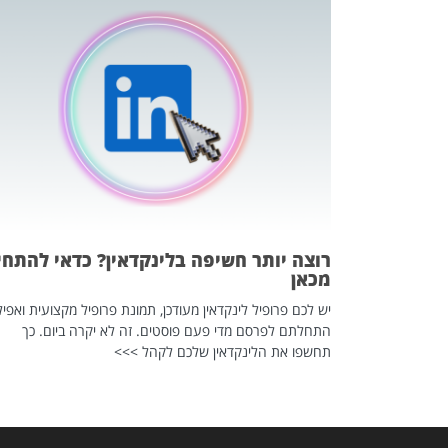
כה השקטה
 לדעת להשתמש בזה?
 ב-2026, זו כתבה שהיא בגדר
רוצה יותר חשיפה בלינקדאין? כדאי להתחי
מכאן
יש לכם פרופיל לינקדאין מעודכן, תמונת פרופיל מקצועית ואפיל
התחלתם לפרסם מדי פעם פוסטים. זה לא יקרה ביום. כך
תחשפו את הלינקדאין שלכם לקהל >>>