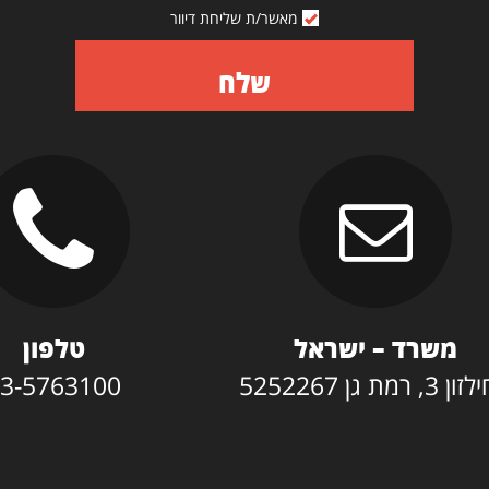
מאשר/ת שליחת דיוור
שלח
משרד – ישראל
טלפון
3, רמת גן 5252267
3-5763100