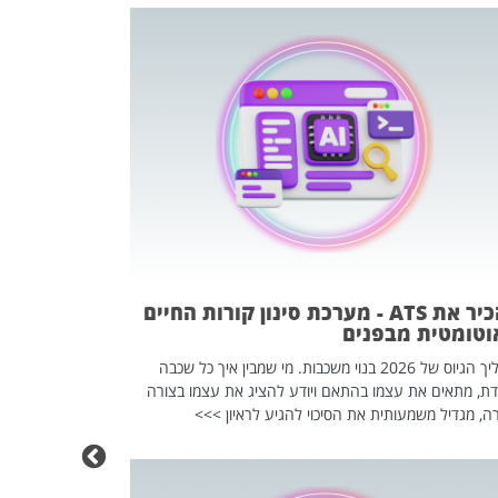
פוטרתם? כ
מה שנראה מצד א
וזו אולי הנקוד
מחוץ לארגון: פיטורים ב־2026 הם ל
להכיר את ATS - מערכת סינון קורות החיים
וטומטית מבפנים
תהליך הגיוס של 2026 בנוי משכבות. מי שמבין איך כל שכבה
דת, מתאים את עצמו בהתאם ויודע להציג את עצמו בצורה
ה, מגדיל משמעותית את הסיכוי להגיע לראיון >>>