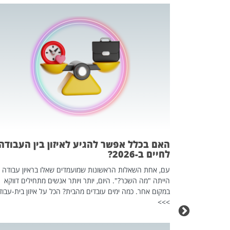
 המשחק
וא כלי שהופך
אז מה זה בדיוק
ים עליו? הכל
האם בכלל אפשר להגיע לאיזון בין העבודה
לחיים ב-2026?
עם, אחת השאלות הראשונות שמועמדים שאלו בראיון עבודה
הייתה "מה השכר?". היום, יותר ויותר אנשים מתחילים דווקא
במקום אחר. כמה ימים עובדים מהבית? הכל על איזון בית-עבוד
>>>