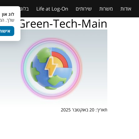
אודות
משרות
שירותים
Life at Log-On
בלוג
טבלאות
לוג און 
Green-Tech-Main
שלך. המש
אישור
תאריך: 20 באוקטובר 2025