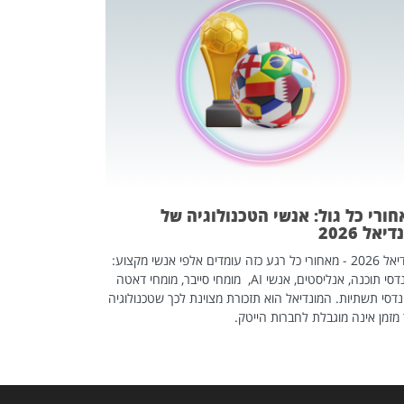
מחפשים עב
שכדאי לכם 
אז אם אתם מחפש
לשפר את הלינקדא
האנשים שכדאי ל
ורי כל גול: אנשי הטכנולוגיה של
יאל 2026
מונדיאל 2026 - מאחורי כל רגע כזה עומדים אלפי אנשי מקצוע:
מהנדסי תוכנה, אנליסטים, אנשי AI, מומחי סייבר, מומחי דאטה
דסי תשתיות. המונדיאל הוא תזכורת מצוינת לכך שטכנולוגיה
מזמן אינה מוגבלת לחברות הייטק.