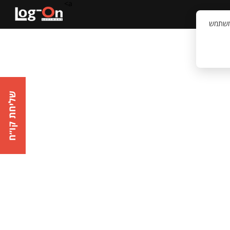
a>
קשר
וויית המשתמש
שליחת קו״ח