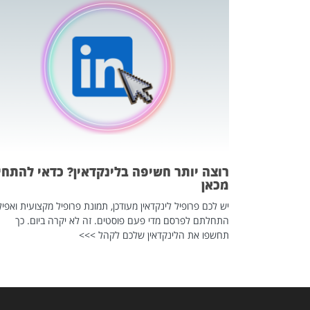
כה השקטה
 לדעת להשתמש בזה?
 ב-2026, זו כתבה שהיא בגדר
רוצה יותר חשיפה בלינקדאין? כדאי להתחי
מכאן
יש לכם פרופיל לינקדאין מעודכן, תמונת פרופיל מקצועית ואפיל
התחלתם לפרסם מדי פעם פוסטים. זה לא יקרה ביום. כך
תחשפו את הלינקדאין שלכם לקהל >>>