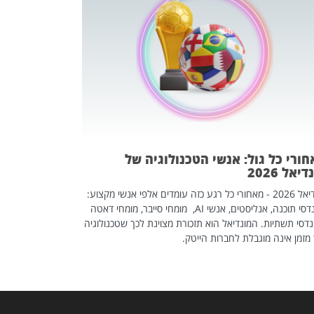
מחפשים עב
שכדאי לכם 
אז אם אתם מחפש
לשפר את הלינקדא
האנשים שכדאי ל
ורי כל גול: אנשי הטכנולוגיה של
יאל 2026
מונדיאל 2026 - מאחורי כל רגע כזה עומדים אלפי אנשי מקצוע:
מהנדסי תוכנה, אנליסטים, אנשי AI, מומחי סייבר, מומחי דאטה
דסי תשתיות. המונדיאל הוא תזכורת מצוינת לכך שטכנולוגיה
מזמן אינה מוגבלת לחברות הייטק.