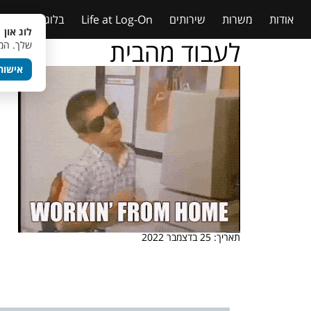
אודות
משרות
שירותים
Life at Log-On
בלוג
טבלאות
לוג און 
לעבוד מהבית
שלך. המש
אישור
תאריך: 25 בדצמבר 2022