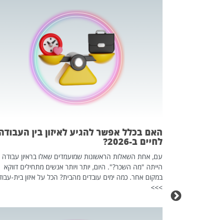
 המשחק
וא כלי שהופך
אז מה זה בדיוק
ים עליו? הכל
האם בכלל אפשר להגיע לאיזון בין העבודה
לחיים ב-2026?
עם, אחת השאלות הראשונות שמועמדים שאלו בראיון עבודה
הייתה "מה השכר?". היום, יותר ויותר אנשים מתחילים דווקא
במקום אחר. כמה ימים עובדים מהבית? הכל על איזון בית-עבוד
>>>