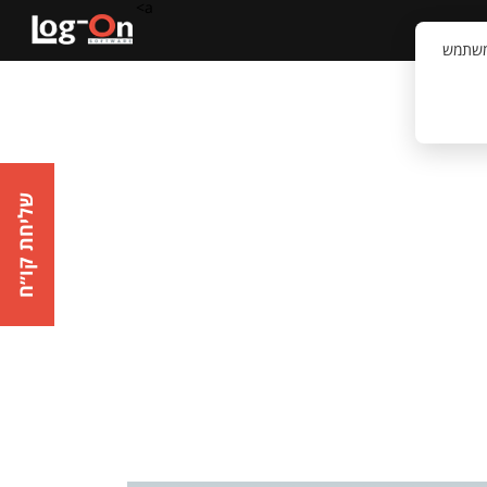
a>
קשר
וויית המשתמש
שליחת קו״ח