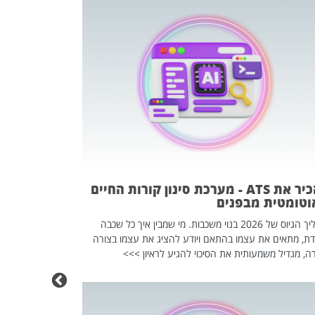
פוטרתם? כ
מה שנראה מצד א
וזו אולי הנקוד
מחוץ לארגון: פיטורים ב־2026 הם ל
להכיר את ATS - מערכת סינון קורות החיים
וטומטית מבפנים
תהליך הגיוס של 2026 בנוי משכבות. מי שמבין איך כל שכבה
דת, מתאים את עצמו בהתאם ויודע להציג את עצמו בצורה
ה, מגדיל משמעותית את הסיכוי להגיע לראיון >>>