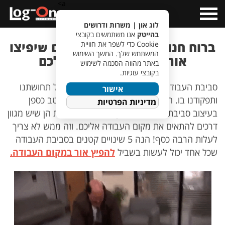
a>
Open
Menu
לוג און | משרות ודרושים
בהייטק
אנו משתמשים בקובצי
ברוח חנוכה – 5 שינויים קטנים שיפיצו
Cookie כדי לשפר את חוויית
המשתמש שלך. המשך השימוש
אור בסביבת העבודה שלכם
באתר מהווה הסכמה לשימוש
בקובצי עוגיות.
סביבת העבודה בארגון משפיעה משמעותית על תחושתנו
אישור
ותפקודנו בו. חברות הייטק רבות משקיעות ממיטב כספן
מדיניות הפרטיות
בעיצוב סביבת העבודה שלהן. החדשות הטובות הן שיש מגוון
דרכים להתאים את מקום העבודה אליכם. וזה ממש לא צריך
לעלות הרבה כסף! הנה 5 שינויים קטנים בסביבת העבודה
שכל אחד יכול לעשות בשביל
להפיץ אור במקום העבודה
.