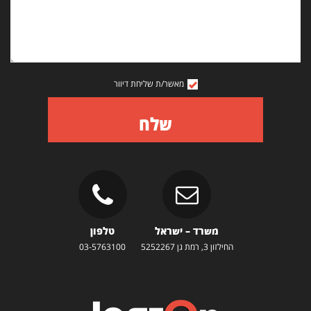
מאשר/ת שליחת דיוור
שלח
משרד – ישראל
טלפון
החילזון 3, רמת גן 5252267
03-5763100