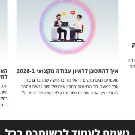
ק
ז מה
ים
איך להתכונן לראיון עבודה מקצועי ב-2026
האם
לחיים
מועמדים רבים ניגשים לראיון כזה בתחושה שמדובר במבחן.
עם, 
אבל בפועל, רוב הראיונות המקצועיים של היום נראים אחרת
הייתה
לגמרי - איך אתם עובדים כשהפתרון לא נמצא מול העיניים?
במקום
בית-
נשמח לעמוד לרשותכם בכל