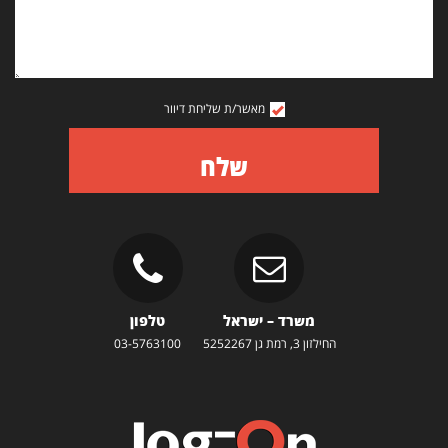
מאשר/ת שליחת דיוור
שלח
משרד – ישראל
טלפון
החילזון 3, רמת גן 5252267
03-5763100