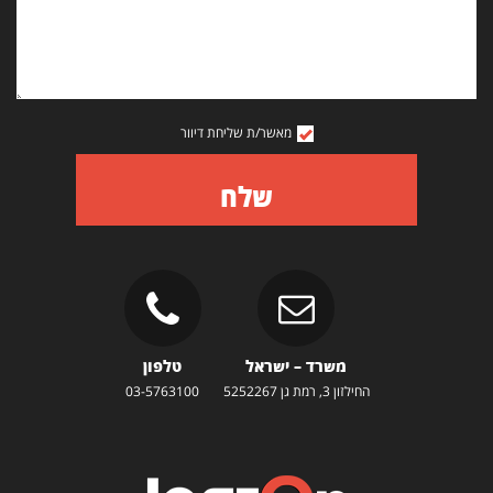
מאשר/ת שליחת דיוור
שלח
משרד – ישראל
טלפון
החילזון 3, רמת גן 5252267
03-5763100