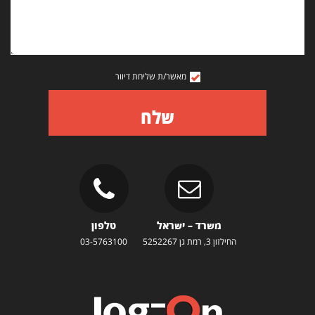
מאשר/ת שליחת דיוור
שלח
משרד – ישראל
טלפון
החילזון 3, רמת גן 5252267
03-5763100