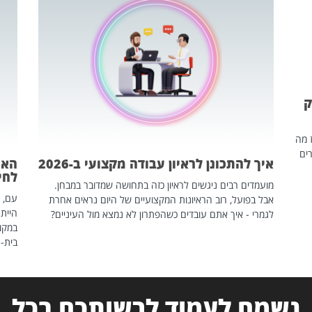
ק
ז מה
ים
איך להתכונן לראיון עבודה מקצועי ב-2026
האם
לחיים
מועמדים רבים ניגשים לראיון כזה בתחושה שמדובר במבחן.
עם, 
אבל בפועל, רוב הראיונות המקצועיים של היום נראים אחרת
הייתה
לגמרי - איך אתם עובדים כשהפתרון לא נמצא מול העיניים?
במקום
בית-
נשמח לעמוד לרשותכם בכל