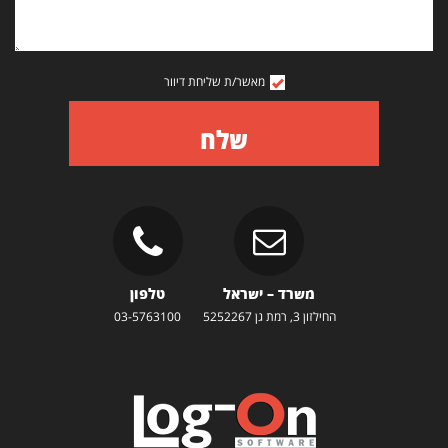
מאשר/ת שליחת דיוור
שלח
משרד – ישראל
טלפון
החילזון 3, רמת גן 5252267
03-5763100