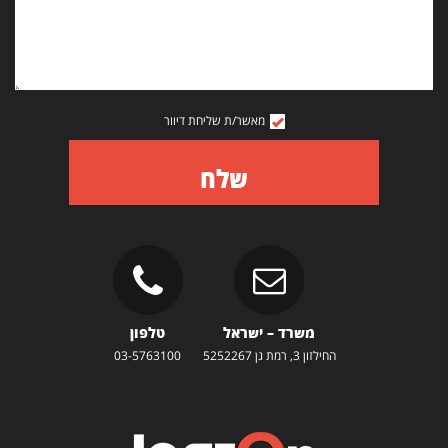
מאשר/ת שליחת דיוור
שלח
משרד – ישראל
טלפון
החילזון 3, רמת גן 5252267
03-5763100